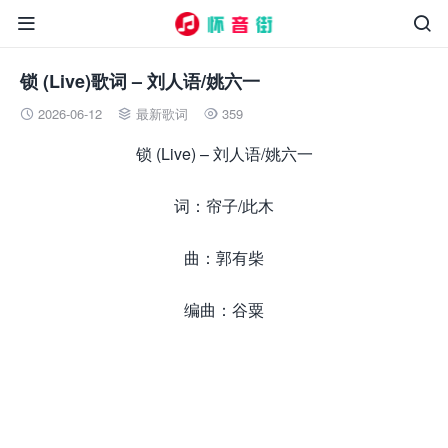


锁 (Live)歌词 – 刘人语/姚六一
2026-06-12
最新歌词
359



锁 (Live) – 刘人语/姚六一
词：帘子/此木
曲：郭有柴
编曲：谷粟