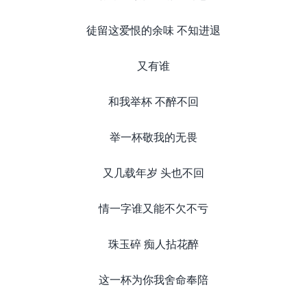
徒留这爱恨的余味 不知进退
又有谁
和我举杯 不醉不回
举一杯敬我的无畏
又几载年岁 头也不回
情一字谁又能不欠不亏
珠玉碎 痴人拈花醉
这一杯为你我舍命奉陪