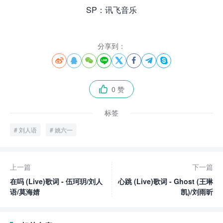
SP：讯飞音乐
分享到：








0 赞

标签
刘人语
姚六一
上一篇
下一篇
在吗 (Live)歌词 - 伍珂玥/刘人
心跳 (Live)歌词 - Ghost (王琳
语/莫海婧
凯)/刘雨昕