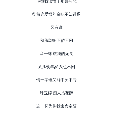
你教我读懂了那喜与悲
徒留这爱恨的余味不知进退
又有谁
和我举杯 不醉不回
举一杯 敬我的无畏
又几载年岁 头也不回
情一字谁又能不欠不亏
珠玉碎 痴人拈花醉
这一杯为你我舍命奉陪