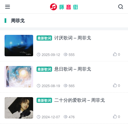


周菲戈
讨厌歌词 – 周菲戈
最新歌词
0
2025-09-12
555



悬日歌词 – 周菲戈
最新歌词
0
2025-08-19
565



二十分的爱歌词 – 周菲戈
最新歌词
0
2024-12-07
476


