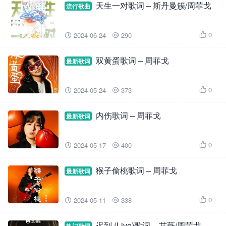
天生一对歌词 – 斯丹曼簇/周菲戈
流行歌曲
0
2024-06-24
290



双黄蛋歌词 – 周菲戈
最新歌词
0
2024-05-24
373



内伤歌词 – 周菲戈
最新歌词
0
2024-05-17
400



猴子偷桃歌词 – 周菲戈
最新歌词
0
2024-05-11
338



迟到 (Live)歌词 – 艾薇/周菲戈