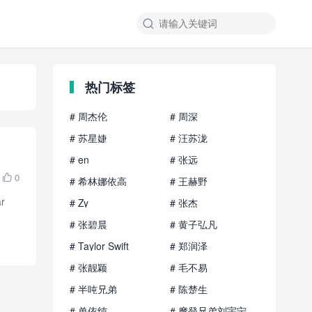

热门标签
# 周杰伦
# 周深
# 苏星婕
# 汪苏泷
# en
# 张远
0

# 希林娜依高
# 王赫野
r
# Zy
# 张杰
# 张碧晨
# 黄子弘凡
# Taylor Swift
# 郑润泽
# 张靓颖
# 毛不易
# 半吨兄弟
# 陈楚生
# 单依纯
# 摩登兄弟刘宇宁