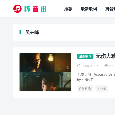
推荐
最新歌词
抖音
吴林峰
无伤大雅 
最新歌词
2024-02-27
280


无伤大雅 (Acoustic 
by：Nic Tsu...
吴林峰
林峯