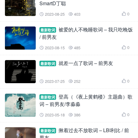
SmartD丁聪
0
2023-08-25
403



被爱的人不晚睡歌词 – 我只吃晚饭
最新歌词
/ 前男友
0
2023-08-15
485



就差一点了歌词 – 前男友
最新歌词
0
2023-07-25
252



登高（《夜上黄鹤楼》主题曲）歌
最新歌词
词 – 前男友/李淼淼
0
2023-05-18
386



揪着过去不放歌词 – LBI利比 / 前
最新歌词
男友