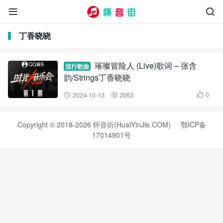


丁香晓晓
璀璨冒险人 (Live)歌词 – 张含
流行歌曲
韵/Strings丁香晓晓
0
2024-10-13
2063



Copyright © 2018-2026 怀音街(HuaiYinJie.COM)
鄂ICP备
17014901号