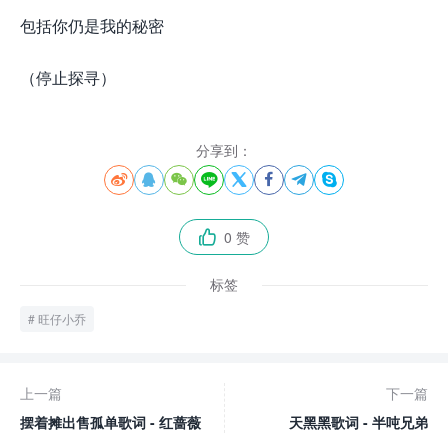
包括你仍是我的秘密
（停止探寻）
分享到：








0 赞

标签
旺仔小乔
上一篇
下一篇
摆着摊出售孤单歌词 - 红蔷薇
天黑黑歌词 - 半吨兄弟