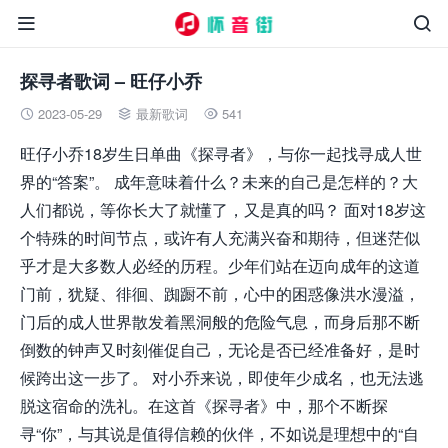


探寻者歌词 – 旺仔小乔
2023-05-29
最新歌词
541



旺仔小乔18岁生日单曲《探寻者》，与你一起找寻成人世
界的“答案”。 成年意味着什么？未来的自己是怎样的？大
人们都说，等你长大了就懂了，又是真的吗？ 面对18岁这
个特殊的时间节点，或许有人充满兴奋和期待，但迷茫似
乎才是大多数人必经的历程。少年们站在迈向成年的这道
门前，犹疑、徘徊、踟蹰不前，心中的困惑像洪水漫溢，
门后的成人世界散发着黑洞般的危险气息，而身后那不断
倒数的钟声又时刻催促自己，无论是否已经准备好，是时
候跨出这一步了。 对小乔来说，即使年少成名，也无法逃
脱这宿命的洗礼。在这首《探寻者》中，那个不断探
寻“你”，与其说是值得信赖的伙伴，不如说是理想中的“自