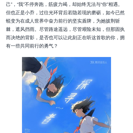
己”，“我”不停奔跑，筋疲力竭，却始终无法与“你”相遇。
但也正是小乔，过往光环背后若隐若现的磨砺，如今已然
蜕变为在成人世界中奋力前行的坚实盾牌，为她披荆斩
棘，遮风挡雨。尽管路途遥远，尽管艰险未知，但那固执
而决绝的背影，是否也可以让此刻正在听这首歌的你，拥
有一些共同前行的勇气？