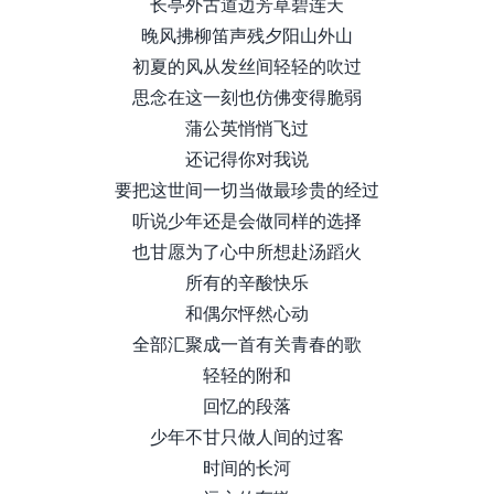
长亭外古道边芳草碧连天
晚风拂柳笛声残夕阳山外山
初夏的风从发丝间轻轻的吹过
思念在这一刻也仿佛变得脆弱
蒲公英悄悄飞过
还记得你对我说
要把这世间一切当做最珍贵的经过
听说少年还是会做同样的选择
也甘愿为了心中所想赴汤蹈火
所有的辛酸快乐
和偶尔怦然心动
全部汇聚成一首有关青春的歌
轻轻的附和
回忆的段落
少年不甘只做人间的过客
时间的长河