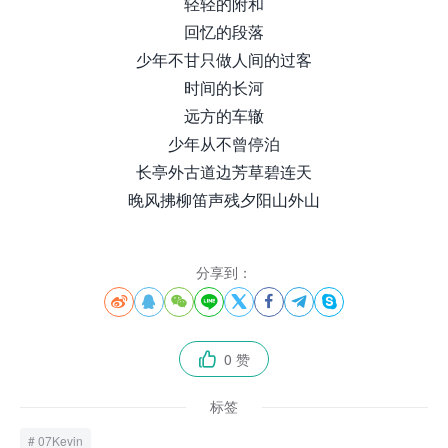
轻轻的附和
回忆的段落
少年不甘只做人间的过客
时间的长河
远方的车辙
少年从不曾停泊
长亭外古道边芳草碧连天
晚风拂柳笛声残夕阳山外山
分享到：








0 赞

标签
07Kevin