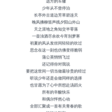
远方的车辙
少年从不曾停泊
长亭外古道边芳草碧连天
晚风拂柳笛声残夕阳山外山
天之涯地之角知交半零落
一壶浊酒尽余欢今宵别梦寒
初夏的风从发丝间轻轻的吹过
思念在这一刻也仿佛变得脆弱
蒲公英悄悄飞过
还记得你对我说
要把这世间一切当做最珍贵的经过
听说少年还是会做同样的选择
也甘愿为了心中所想赴汤蹈火
所有的辛酸快乐
和偶尔怦然心动
全部汇聚成一首有关青春的歌