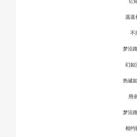
它
遥遥
不
梦沿路
幻如
热诚如
用
梦沿路
相约