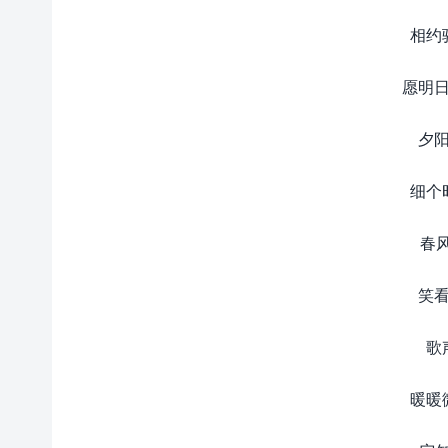
相约
愿明日
夕阳
细个
春
笑看
歌
暖暖