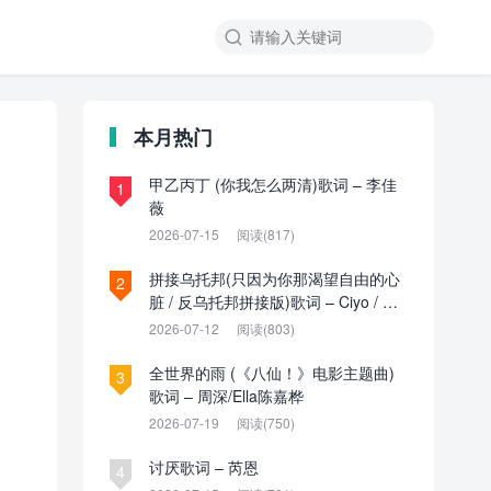

本月热门
甲乙丙丁 (你我怎么两清)歌词 – 李佳
1
薇
2026-07-15
阅读(817)
拼接乌托邦(只因为你那渴望自由的心
2
脏 / 反乌托邦拼接版)歌词 – Ciyo / 见
过夏天P / 乌托邦P
2026-07-12
阅读(803)
全世界的雨 (《八仙！》电影主题曲)
3
歌词 – 周深/Ella陈嘉桦
2026-07-19
阅读(750)
讨厌歌词 – 芮恩
4