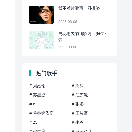
我不难过歌词 – 孙燕姿
2026-08-06
与花逝去的我歌词 – 归尘回
梦
2026-08-06
热门歌手
# 周杰伦
# 周深
# 苏星婕
# 汪苏泷
# en
# 张远
# 希林娜依高
# 王赫野
# Zy
# 张杰
# 张碧晨
# 黄子弘凡