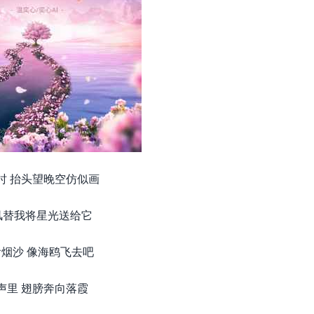
时 抬头望晚空仿似画
风替我将星光送给它
烟沙 像海鸥飞去吧
声里 翅膀奔向落霞