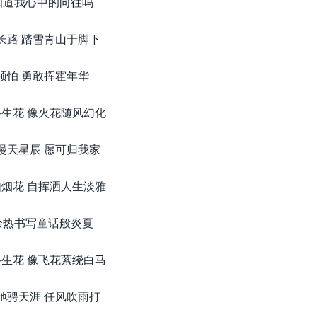
知道我心中的向往吗
长路 踏雪青山于脚下
须怕 勇敢挥霍年华
生花 像火花随风幻化
漫天星辰 愿可归我家
烟花 自挥洒人生淡雅
余热书写童话般炎夏
生花 像飞花萦绕白马
驰骋天涯 任风吹雨打