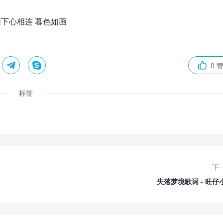
下心相连 暮色如画


0 

标签
下
失落梦境歌词 - 旺仔