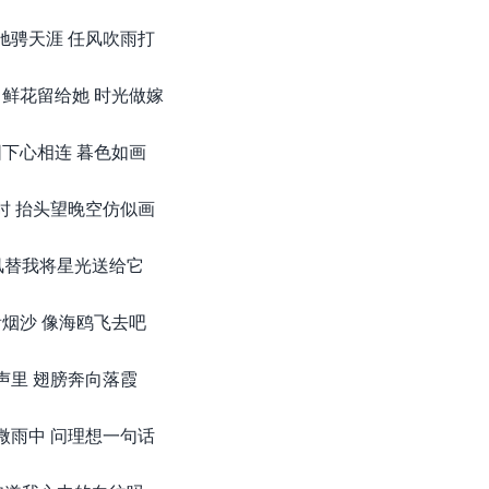
驰骋天涯 任风吹雨打
鲜花留给她 时光做嫁
下心相连 暮色如画
时 抬头望晚空仿似画
风替我将星光送给它
烟沙 像海鸥飞去吧
声里 翅膀奔向落霞
微雨中 问理想一句话