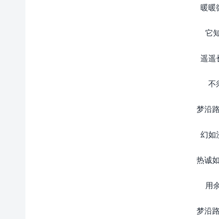
暖暖
它
遥遥
不
梦沿路
幻如
热诚如
用
梦沿路