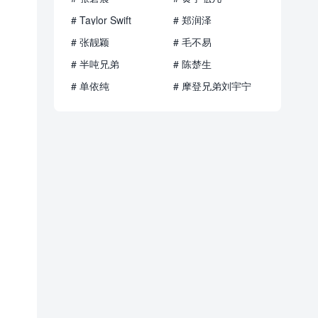
# Taylor Swift
# 郑润泽
# 张靓颖
# 毛不易
# 半吨兄弟
# 陈楚生
# 单依纯
# 摩登兄弟刘宇宁