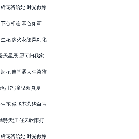
鲜花留给她 时光做嫁
下心相连 暮色如画
生花 像火花随风幻化
漫天星辰 愿可归我家
烟花 自挥洒人生淡雅
余热书写童话般炎夏
生花 像飞花萦绕白马
驰骋天涯 任风吹雨打
鲜花留给她 时光做嫁