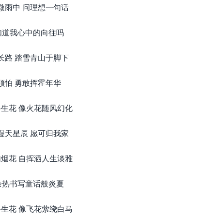
微雨中 问理想一句话
知道我心中的向往吗
长路 踏雪青山于脚下
须怕 勇敢挥霍年华
生花 像火花随风幻化
漫天星辰 愿可归我家
烟花 自挥洒人生淡雅
余热书写童话般炎夏
生花 像飞花萦绕白马