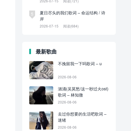
2026-07-15
阅读(721)
夏日尽头的我们歌词 – 命运结构 / 诗
5
岸
2026-07-15
阅读(684)
最新歌曲
不挽留我一下吗歌词 – u
2026-08-06
汹涌(吴莫愁/这一秒过火ost)
歌词 – 林知微
2026-08-06
去过你想要的生活吧歌词 –
迷绪
2026-08-06