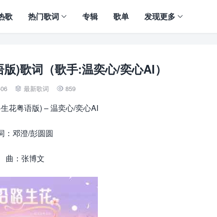
热歌
热门歌词
专辑
歌单
发现更多
版)歌词（歌手:温奕心/奕心AI）
-06
最新歌词
859


生花粤语版) – 温奕心/奕心AI
词：邓澄/彭圆圆
曲：张博文