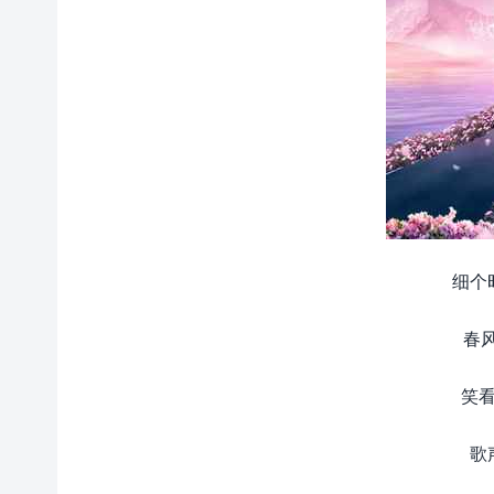
细个
春
笑看
歌