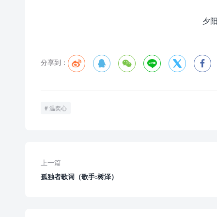
夕阳
分享到：






温奕心
上一篇
孤独者歌词（歌手:树泽）