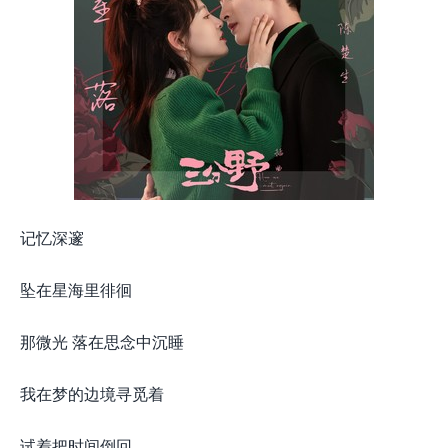
记忆深邃
坠在星海里徘徊
那微光 落在思念中沉睡
我在梦的边境寻觅着
试着把时间倒回