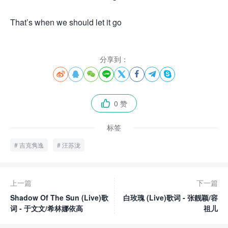
That’s when we should let it go
分享到：








0 赞

标签
吉克隽逸
汪苏泷
上一篇
下一篇
Shadow Of The Sun (Live)歌
白玫瑰 (Live)歌词 - 张靓颖/容
词 - 于文文/希林娜依高
祖儿