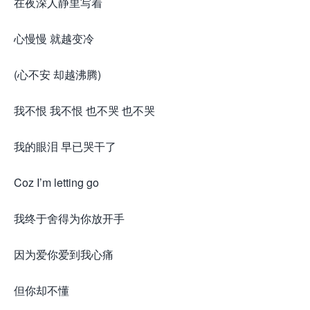
在夜深人静里写着
心慢慢 就越变冷
(心不安 却越沸腾)
我不恨 我不恨 也不哭 也不哭
我的眼泪 早已哭干了
Coz I’m letting go
我终于舍得为你放开手
因为爱你爱到我心痛
但你却不懂