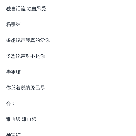
独自泪流 独自忍受
杨宗纬：
多想说声我真的爱你
多想说声对不起你
毕雯珺：
你哭着说情缘已尽
合：
难再续 难再续
杨宗纬：