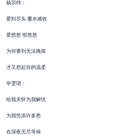
杨宗纬：
爱到尽头 覆水难收
爱悠悠 恨悠悠
为何要到无法挽留
才又想起你的温柔
毕雯珺：
给我关怀为我解忧
为我凭添许多愁
在深夜无尽等候