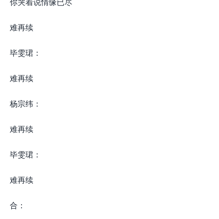
你哭着说情缘已尽
难再续
毕雯珺：
难再续
杨宗纬：
难再续
毕雯珺：
难再续
合：