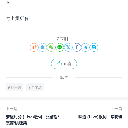
合：
付出我所有
分享到：








0 赞

标签
杨宗纬
毕雯珺
上一篇
下一篇
梦醒时分 (Live)歌词 - 张信哲/
味道 (Live)歌词 - 辛晓琪
裘德/姚晓棠