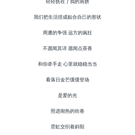
轻轻抚在了我的肩膀
我们把生活捏成贴合自己的形状
周遭的争强 远方的疯狂
不愿闻其详 愿闻点茶香
和你牵手走 心里就稳稳当当
看落日金芒缓缓登场
是爱的光
照进闹热的街巷
霓虹交织着斜阳