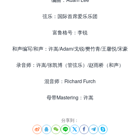
弦乐：国际首席爱乐乐团
富鲁格号：李锐
和声编写/和声：许嵩/Adam/戈锐/樊竹青/王馨悦/宋豪
录音师：许嵩/张凯博（管弦乐）/赵雨桥（和声）
混音师：Richard Furch
母带Mastering：许嵩
分享到：







