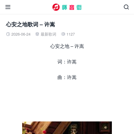


心安之地歌词 – 许嵩
2026-06-24
最新歌词
1127



心安之地 – 许嵩
词：许嵩
曲：许嵩