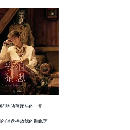
顽固地洒落床头的一角
着的唱盘播放我的助眠药