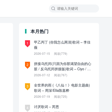

本月热门
甲乙丙丁 (你我怎么两清)歌词 – 李佳
1
薇
2026-07-15
阅读(779)
拼接乌托邦(只因为你那渴望自由的心
2
脏 / 反乌托邦拼接版)歌词 – Ciyo / 见
过夏天P / 乌托邦P
2026-07-12
阅读(767)
全世界的雨 (《八仙！》电影主题曲)
3
歌词 – 周深/Ella陈嘉桦
2026-07-19
阅读(725)
讨厌歌词 – 芮恩
4