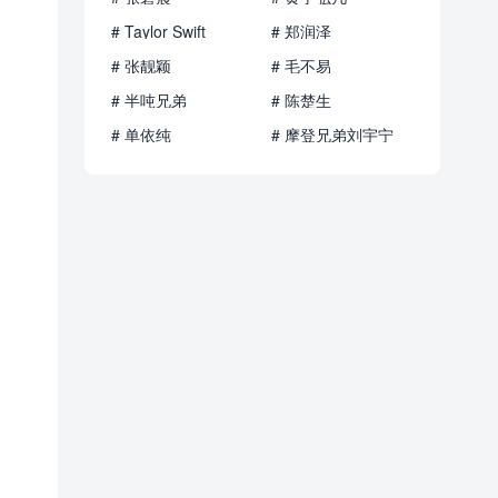
# Taylor Swift
# 郑润泽
# 张靓颖
# 毛不易
# 半吨兄弟
# 陈楚生
# 单依纯
# 摩登兄弟刘宇宁