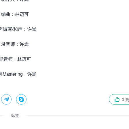
编曲：林迈可
声编写/和声：许嵩
录音师：许嵩
混音师：林迈可
Mastering：许嵩


0 

标签