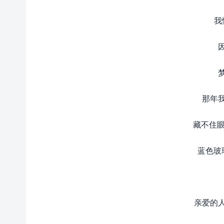
我
那年
藏不住眼
蓝色玻
亲爱的