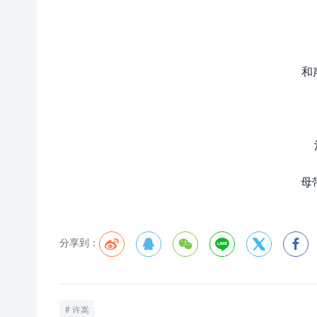
和
母带
分享到：






许嵩