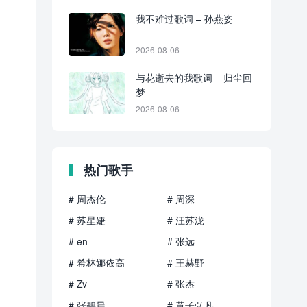
我不难过歌词 – 孙燕姿
2026-08-06
与花逝去的我歌词 – 归尘回
梦
2026-08-06
热门歌手
# 周杰伦
# 周深
# 苏星婕
# 汪苏泷
# en
# 张远
# 希林娜依高
# 王赫野
# Zy
# 张杰
# 张碧晨
# 黄子弘凡