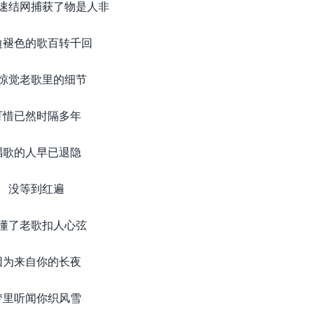
速结网捕获了物是人非
边褪色的歌百转千回
惊觉老歌里的细节
可惜已然时隔多年
唱歌的人早已退隐
没等到红遍
懂了老歌扣人心弦
因为来自你的长夜
梦里听闻你织风雪