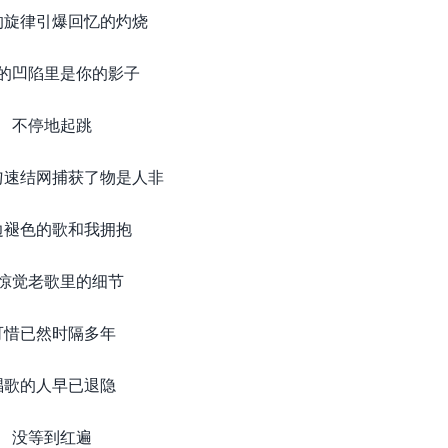
的旋律引爆回忆的灼烧
的凹陷里是你的影子
不停地起跳
匀速结网捕获了物是人非
边褪色的歌和我拥抱
惊觉老歌里的细节
可惜已然时隔多年
唱歌的人早已退隐
没等到红遍