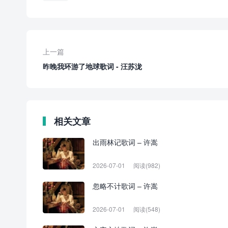
上一篇
昨晚我环游了地球歌词 - 汪苏泷
相关文章
出雨林记歌词 – 许嵩
2026-07-01
阅读(982)
忽略不计歌词 – 许嵩
2026-07-01
阅读(548)