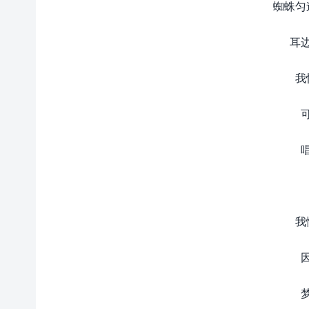
蜘蛛匀
耳
我
我