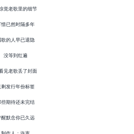
惊觉老歌里的细节
可惜已然时隔多年
唱歌的人早已退隐
没等到红遍
看见老歌丢了封面
只剩发行年份标签
那些期待还未完结
梦醒默念你已久远
制作人：许嵩