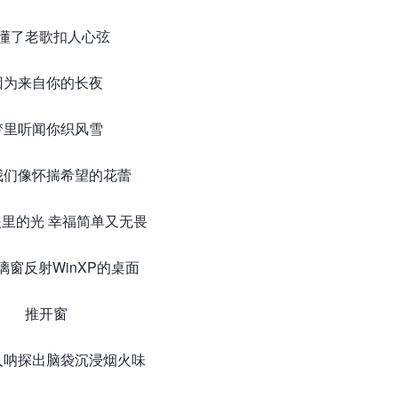
懂了老歌扣人心弦
因为来自你的长夜
梦里听闻你织风雪
我们像怀揣希望的花蕾
里的光 幸福简单又无畏
璃窗反射WinXP的桌面
推开窗
人呐探出脑袋沉浸烟火味