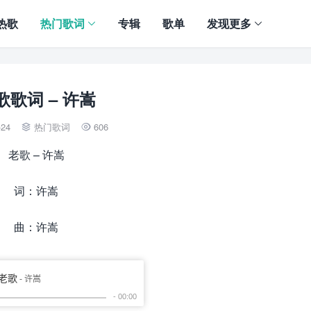
热歌
热门歌词
专辑
歌单
发现更多
歌歌词 – 许嵩
-24
热门歌词
606


老歌 – 许嵩
词：许嵩
曲：许嵩