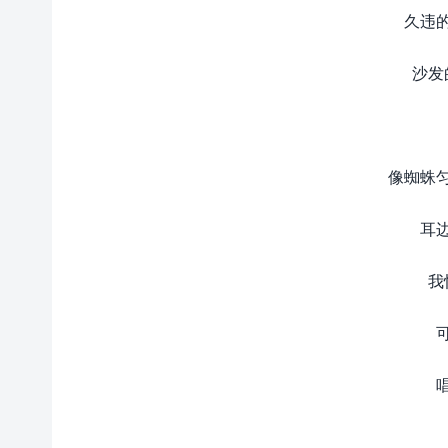
久违
沙发
像蜘蛛
耳
我