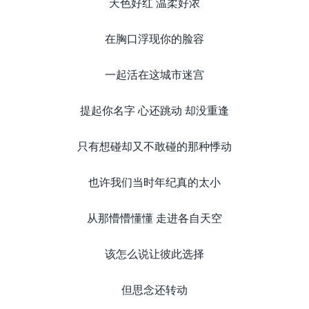
天色好红 温柔好浓
在胸口浮现你的脸容
一起活在这城市迷宫
提起你名字 心还跳动 却没重逢
只有想碰却又不敢碰的那种悸动
也许我们当时年纪真的太小
从那懵懵懂懂 走进各自天空
该怎么说让彼此选择
但思念还转动