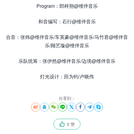
Program：郎梓朔@维伴音乐
和音编写：石行@维伴音乐
合音：张炜@维伴音乐/车英豪@维伴音乐/马竹君@维伴音
乐/顾艺璇@维伴音乐
乐队统筹：张伊然@维伴音乐/边境@维伴音乐
灯光设计：田为钧/卢晓伟
分享到：








0 赞
