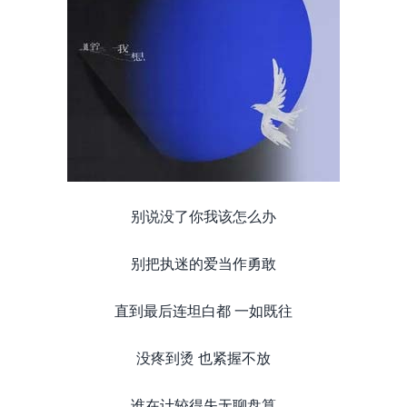
别说没了你我该怎么办
别把执迷的爱当作勇敢
直到最后连坦白都 一如既往
没疼到烫 也紧握不放
谁在计较得失无聊盘算