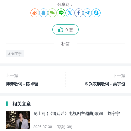
分享到：








0 赞

标签
刘宇宁
上一篇
下一篇
博弈歌词 - 陈卓璇
即兴表演歌词 - 吴宇恒
相关文章
见山河 (《御廷谣》电视剧主题曲)歌词 – 刘宇宁
2026-07-30
阅读(139)