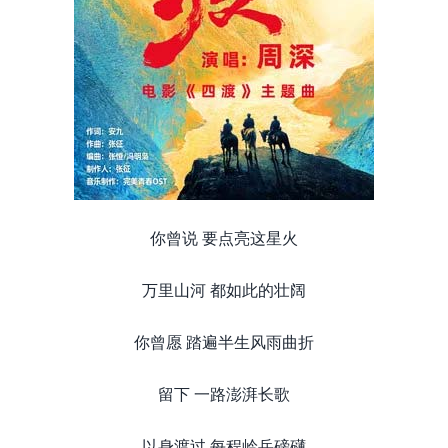
你曾说 要点亮这星火
万里山河 都如此的壮阔
你曾愿 踏遍半生风雨曲折
留下 一路澎湃长歌
以身渡过 每程岭岳磅礴