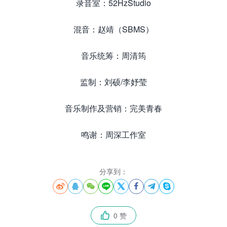
录音室：52HzStudio
混音：赵靖（SBMS）
音乐统筹：周清筠
监制：刘硕/李妤莹
音乐制作及营销：完美青春
鸣谢：周深工作室
分享到：








0 赞
