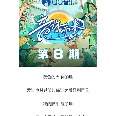
灰色的天 你的脸
爱过也哭过笑过痛过之后只剩再见
我的眼泪 湿了脸