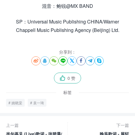
混音：鲍锐@MX BAND
SP：Universal Music Publishing CHINA/Warner
Chappell Music Publishing Agency (Beijing) Ltd.
分享到：








0 赞

标签
姚晓棠
袁一琦
上一篇
下一篇
半句再见 (Live)歌词 - 张碧晨/
晚风歌词 - 展轩