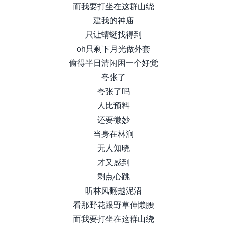
而我要打坐在这群山绕
建我的神庙
只让蜻蜓找得到
oh只剩下月光做外套
偷得半日清闲困一个好觉
夸张了
夸张了吗
人比预料
还要微妙
当身在林涧
无人知晓
才又感到
剩点心跳
听林风翻越泥沼
看那野花跟野草伸懒腰
而我要打坐在这群山绕