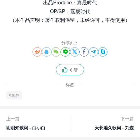
出品Produce：嘉晟时代
OP/SP：嘉晟时代
（本作品声明：著作权利保留，未经许可，不得使用）
分享到：








0 赞

标签
郭静
上一篇
下一篇
明明知歌词 - 白小白
天长地久歌词 - 刘森