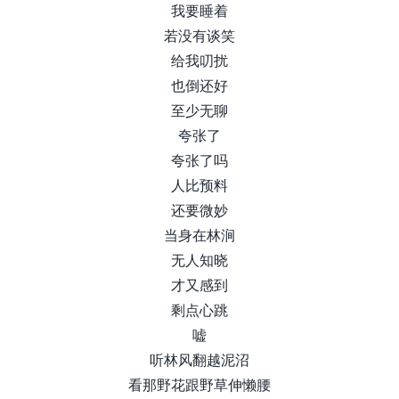
我要睡着
若没有谈笑
给我叨扰
也倒还好
至少无聊
夸张了
夸张了吗
人比预料
还要微妙
当身在林涧
无人知晓
才又感到
剩点心跳
嘘
听林风翻越泥沼
看那野花跟野草伸懒腰