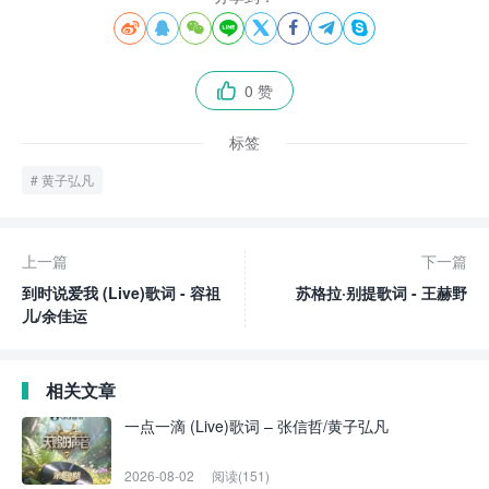








0 赞

标签
黄子弘凡
上一篇
下一篇
到时说爱我 (Live)歌词 - 容祖
苏格拉·别提歌词 - 王赫野
儿/余佳运
相关文章
一点一滴 (Live)歌词 – 张信哲/黄子弘凡
2026-08-02
阅读(151)