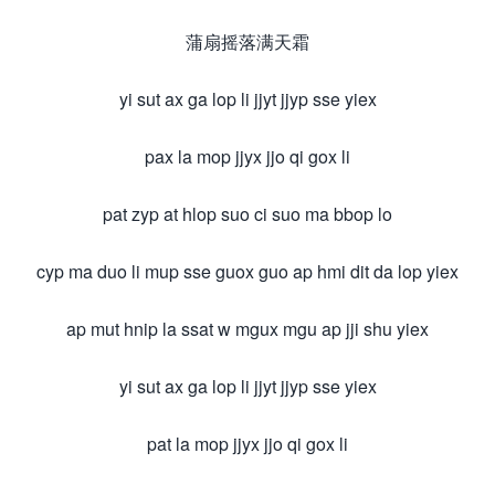
蒲扇摇落满天霜
yi sut ax ga lop li jjyt jjyp sse yiex
pax la mop jjyx jjo qi gox li
pat zyp at hlop suo ci suo ma bbop lo
cyp ma duo li mup sse guox guo ap hmi dit da lop yiex
ap mut hnip la ssat w mgux mgu ap jji shu yiex
yi sut ax ga lop li jjyt jjyp sse yiex
pat la mop jjyx jjo qi gox li