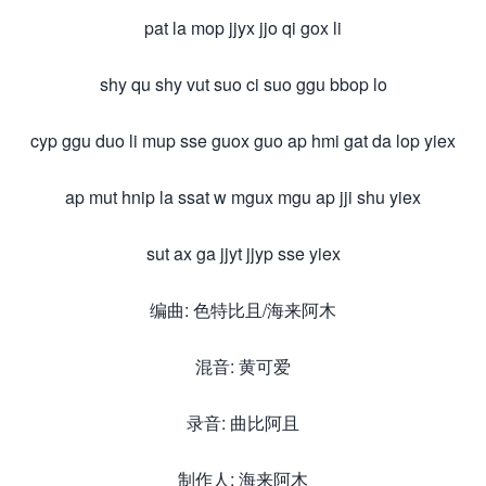
pat la mop jjyx jjo qi gox li
shy qu shy vut suo ci suo ggu bbop lo
cyp ggu duo li mup sse guox guo ap hmi gat da lop yiex
ap mut hnip la ssat w mgux mgu ap jji shu yiex
sut ax ga jjyt jjyp sse yiex
编曲: 色特比且/海来阿木
混音: 黄可爱
录音: 曲比阿且
制作人: 海来阿木