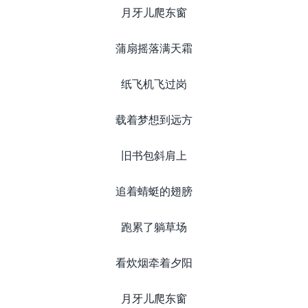
月牙儿爬东窗
蒲扇摇落满天霜
纸飞机飞过岗
载着梦想到远方
旧书包斜肩上
追着蜻蜓的翅膀
跑累了躺草场
看炊烟牵着夕阳
月牙儿爬东窗