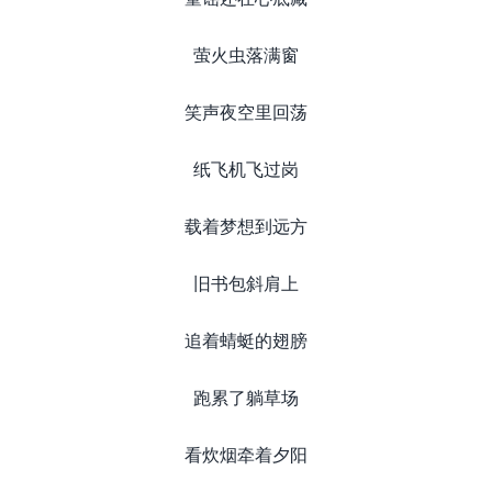
萤火虫落满窗
笑声夜空里回荡
纸飞机飞过岗
载着梦想到远方
旧书包斜肩上
追着蜻蜓的翅膀
跑累了躺草场
看炊烟牵着夕阳