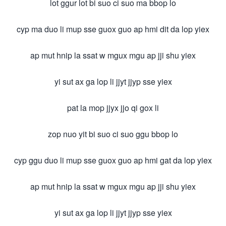
lot ggur lot bi suo ci suo ma bbop lo
cyp ma duo li mup sse guox guo ap hmi dit da lop yiex
ap mut hnip la ssat w mgux mgu ap jji shu yiex
yi sut ax ga lop li jjyt jjyp sse yiex
pat la mop jjyx jjo qi gox li
zop nuo yit bi suo ci suo ggu bbop lo
cyp ggu duo li mup sse guox guo ap hmi gat da lop yiex
ap mut hnip la ssat w mgux mgu ap jji shu yiex
yi sut ax ga lop li jjyt jjyp sse yiex