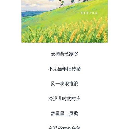
麦穗黄念家乡
不见当年旧砖墙
风一吹浪推浪
淹没儿时的村庄
数星星上屋梁
童谣还在心底藏