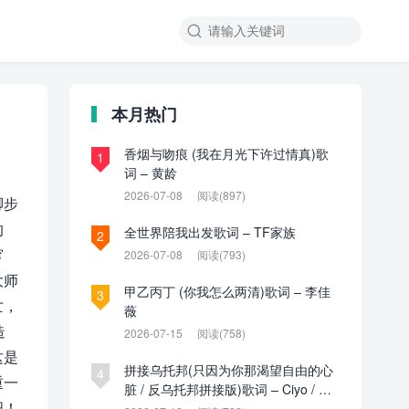

本月热门
香烟与吻痕 (我在月光下许过情真)歌
1
词 – 黄龄
2026-07-08
阅读(897)
脚步
的
全世界陪我出发歌词 – TF家族
2
穹
2026-07-08
阅读(793)
大师
甲乙丙丁 (你我怎么两清)歌词 – 李佳
3
亡，
薇
造
2026-07-15
阅读(758)
这是
拼接乌托邦(只因为你那渴望自由的心
4
重一
脏 / 反乌托邦拼接版)歌词 – Ciyo / 见
吧！
过夏天P / 乌托邦P