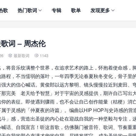
热歌
热门歌词
专辑
歌单
发现更多
歌词 – 周杰伦
26
最新歌词
1143


名，将音乐纹满整个世界，在追求艺术的路上，怀抱着使命感，
的路程，不当懦弱的落叶，一年四季无论春夏秋冬变化，骨子里
最强大的信心喊话。黄俊郎以远方黎明、镜头慢慢拉近到麦田、
下那完美 老天给予智慧」对于宇宙的灵感提供，期许自己写出
信仰的表征。即使遇到骤雨，也不会让自己创作能量（桔梗）消
于灵感的「仲夏夜的诗篇」。编曲以HIP HOP与史诗感的营
战斗」感，营造出圣徒的内心处在迎战自我的一种坚毅与专注，
心喊话、自我宣言！听这首歌，仿佛脑门被音符、歌词、节奏重
属于自我的那个充满才华的自我，尽情发挥它，成为圣徒的一员