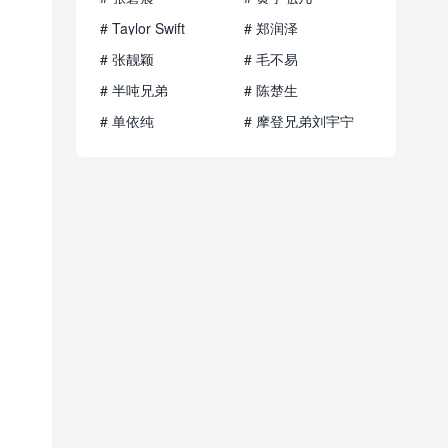
# Taylor Swift
# 郑润泽
# 张靓颖
# 毛不易
# 半吨兄弟
# 陈楚生
# 单依纯
# 摩登兄弟刘宇宁