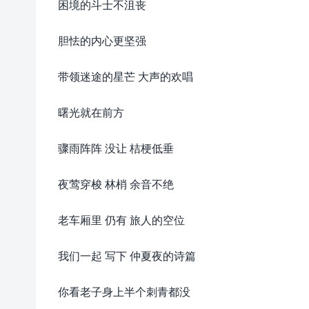
困境的斗士不沮丧
胆怯的内心更坚强
带领迷途的星芒 大声的欢唱
曙光就在前方
骤雨阵阵 没让 桔梗低垂
夜莺穿梭 林梢 余音不绝
老车厢里 仍有 旅人的空位
我们一起 写下 仲夏夜的诗篇
你看老子身上半个刺青都没