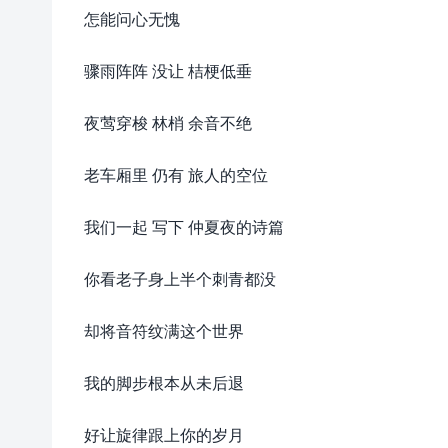
怎能问心无愧
骤雨阵阵 没让 桔梗低垂
夜莺穿梭 林梢 余音不绝
老车厢里 仍有 旅人的空位
我们一起 写下 仲夏夜的诗篇
你看老子身上半个刺青都没
却将音符纹满这个世界
我的脚步根本从未后退
好让旋律跟上你的岁月