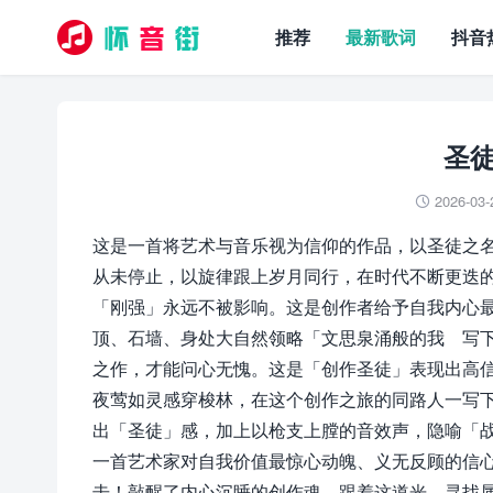
推荐
最新歌词
抖音
圣徒
2026-03-

这是一首将艺术与音乐视为信仰的作品，以圣徒之
从未停止，以旋律跟上岁月同行，在时代不断更迭
「刚强」永远不被影响。这是创作者给予自我内心
顶、石墙、身处大自然领略「文思泉涌般的我 写
之作，才能问心无愧。这是「创作圣徒」表现出高
夜莺如灵感穿梭林，在这个创作之旅的同路人一写下属
出「圣徒」感，加上以枪支上膛的音效声，隐喻「
一首艺术家对自我价值最惊心动魄、义无反顾的信
击！敲醒了内心沉睡的创作魂，跟着这道光，寻找