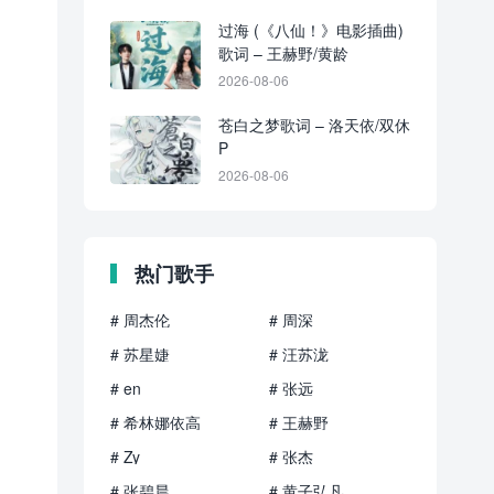
过海 (《八仙！》电影插曲)
歌词 – 王赫野/黄龄
2026-08-06
苍白之梦歌词 – 洛天依/双休
P
2026-08-06
热门歌手
# 周杰伦
# 周深
# 苏星婕
# 汪苏泷
# en
# 张远
# 希林娜依高
# 王赫野
# Zy
# 张杰
# 张碧晨
# 黄子弘凡