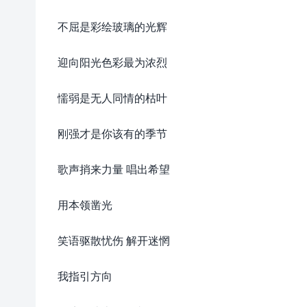
不屈是彩绘玻璃的光辉
迎向阳光色彩最为浓烈
懦弱是无人同情的枯叶
刚强才是你该有的季节
歌声捎来力量 唱出希望
用本领凿光
笑语驱散忧伤 解开迷惘
我指引方向