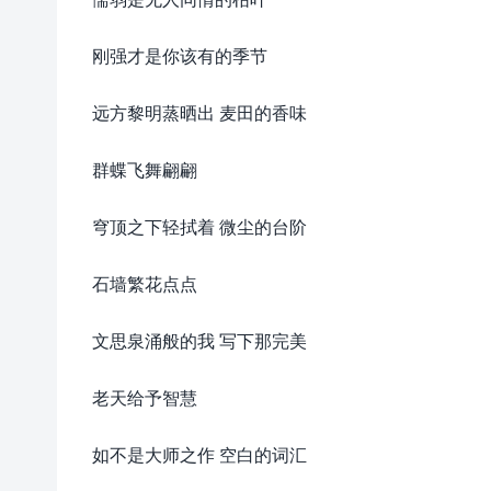
刚强才是你该有的季节
远方黎明蒸晒出 麦田的香味
群蝶飞舞翩翩
穹顶之下轻拭着 微尘的台阶
石墙繁花点点
文思泉涌般的我 写下那完美
老天给予智慧
如不是大师之作 空白的词汇