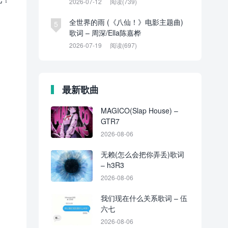
2026-07-12
阅读(739)
全世界的雨 (《八仙！》电影主题曲)
5
歌词 – 周深/Ella陈嘉桦
2026-07-19
阅读(697)
最新歌曲
MAGICO(Slap House) –
GTR7
2026-08-06
无赖(怎么会把你弄丢)歌词
– h3R3
2026-08-06
我们现在什么关系歌词 – 伍
六七
2026-08-06