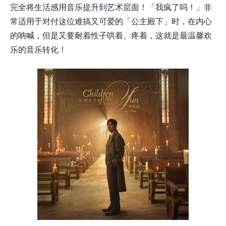
完全将生活感用音乐提升到艺术层面！「我疯了吗！」非
常适用于对付这位难搞又可爱的「公主殿下」时，在内心
的呐喊，但是又要耐着性子哄着、疼着，这就是最温馨欢
乐的音乐转化！