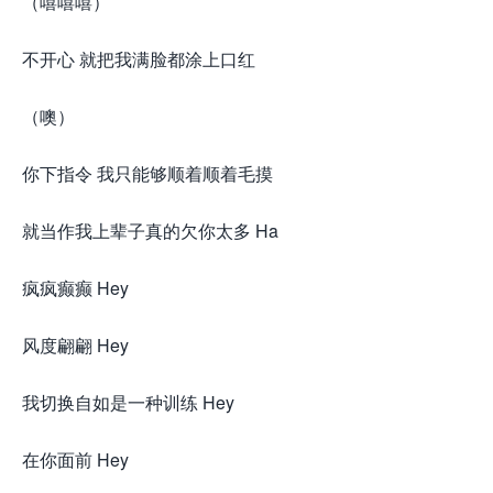
（嘻嘻嘻）
不开心 就把我满脸都涂上口红
（噢）
你下指令 我只能够顺着顺着毛摸
就当作我上辈子真的欠你太多 Ha
疯疯癫癫 Hey
风度翩翩 Hey
我切换自如是一种训练 Hey
在你面前 Hey