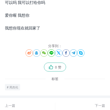
可以吗 我可以打给你吗
爱你喔 我想你
我想你现在就回家了
分享到：








0 赞

标签
周杰伦
上一篇
下一篇