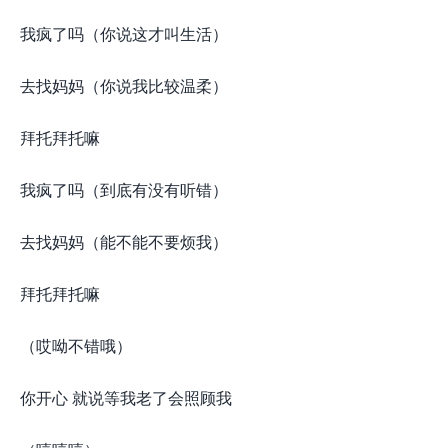
我疯了吗（你说这才叫生活）
去找妈妈（你说我比较温柔）
拜托拜托嘛
我疯了吗（到底有没有听错）
去找妈妈（能不能不要烦我）
拜托拜托嘛
（哎呦不错哦）
你开心 就说等我老了会照顾我