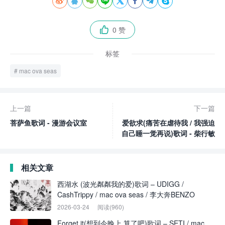








0 赞

标签
mac ova seas
上一篇
下一篇
菩萨鱼歌词 - 漫游会议室
爱欲求(痛苦在虐待我 / 我强迫
自己睡一觉再说)歌词 - 柴行敏
相关文章
西湖水 (波光粼粼我的爱)歌词 – UDIGG /
CashTrippy / mac ova seas / 李大奔BENZO
2026-03-24
阅读(960)
Forget it(想到今晚上 算了吧)歌词 – SETI / mac