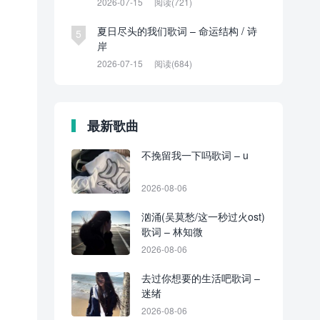
2026-07-15
阅读(721)
夏日尽头的我们歌词 – 命运结构 / 诗
5
岸
2026-07-15
阅读(684)
最新歌曲
不挽留我一下吗歌词 – u
2026-08-06
汹涌(吴莫愁/这一秒过火ost)
歌词 – 林知微
2026-08-06
去过你想要的生活吧歌词 –
迷绪
2026-08-06