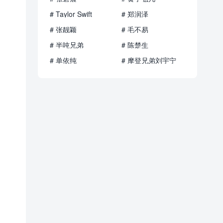
# Taylor Swift
# 郑润泽
# 张靓颖
# 毛不易
# 半吨兄弟
# 陈楚生
# 单依纯
# 摩登兄弟刘宇宁