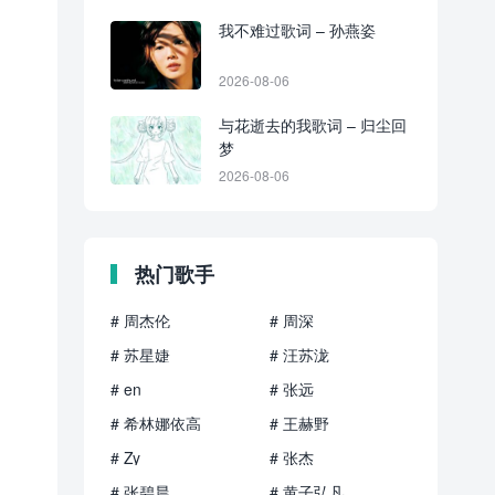
我不难过歌词 – 孙燕姿
2026-08-06
与花逝去的我歌词 – 归尘回
梦
2026-08-06
热门歌手
# 周杰伦
# 周深
# 苏星婕
# 汪苏泷
# en
# 张远
# 希林娜依高
# 王赫野
# Zy
# 张杰
# 张碧晨
# 黄子弘凡