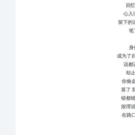
回忆
心入
留下的
笔
身
成为了
说都
却止
你偷
算了 
错都错
按理说
在路