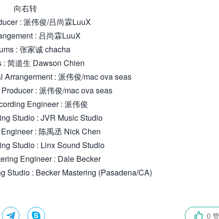
向右转
ducer : 派伟俊/吕尚霖LuuX
angement : 吕尚霖LuuX
ums : 张家诚 chacha
 : 简道生 Dawson Chien
 Arrangerment : 派伟俊/mac ova seas
roducer : 派伟俊/mac ova seas
rding Engineer : 派伟俊
 Studio : JVR Music Studio
Engineer : 陈禹丞 Nick Chen
Studio : Linx Sound Studio
ng Engineer : Dale Becker
dio : Becker Mastering (Pasadena/CA)


0 
