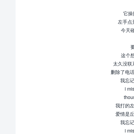
它操
左手点
今天
这个
太久没联
删除了电话
我忘记
i mi
thou
我打的左
爱情是丘
我忘记
i mi