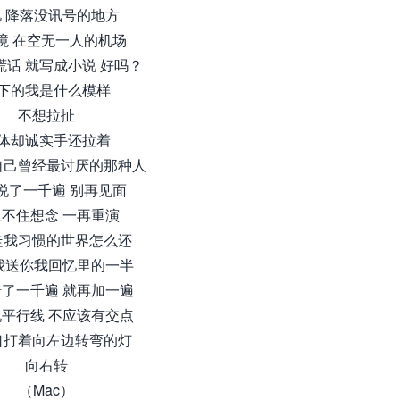
 降落没讯号的地方
境 在空无一人的机场
谎话 就写成小说 好吗？
下的我是什么模样
不想拉扯
体却诚实手还拉着
自己曾经最讨厌的那种人
说了一千遍 别再见面
不住想念 一再重演
走我习惯的世界怎么还
我送你我回忆里的一半
了一千遍 就再加一遍
平行线 不应该有交点
口打着向左边转弯的灯
向右转
（Mac）