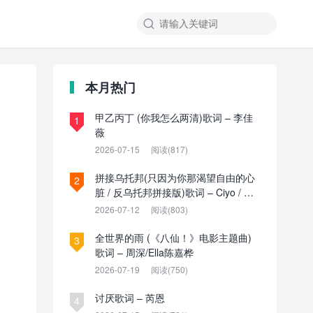

本月热门
甲乙丙丁 (你我怎么两清)歌词 – 李佳
1
薇
2026-07-15
阅读(817)
拼接乌托邦(只因为你那渴望自由的心
2
脏 / 反乌托邦拼接版)歌词 – Ciyo / 见
过夏天P / 乌托邦P
2026-07-12
阅读(803)
全世界的雨 (《八仙！》电影主题曲)
3
歌词 – 周深/Ella陈嘉桦
2026-07-19
阅读(750)
讨厌歌词 – 芮恩
4