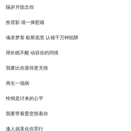
隔岁月惦念你
拴背影 填一捧慰籍
魂牵梦萦 歇斯底里 认领千万种陷阱
用长眠不醒 动容你的同情
我要比你显得更无情
再生一场病
怜悯是讨来的公平
我要带着爱意恨着你
逢人就美化你罪行