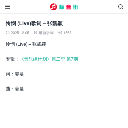


怜悯 (Live)歌词 – 张靓颖
2025-12-05
最新歌词
1568



怜悯 (Live) – 张靓颖
专辑：
《音乐缘计划》第二季 第7期
词：姜蔓
曲：姜蔓