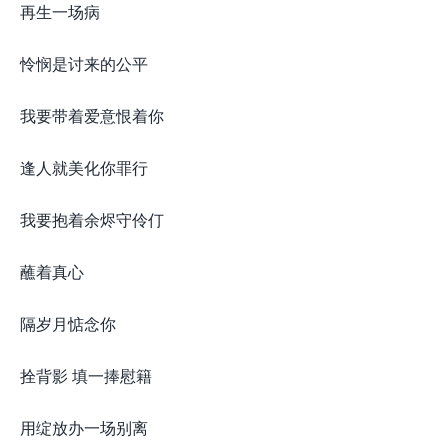
再生一场病
怜悯是讨来的公平
我要带着爱意恨着你
逢人就美化你罪行
我要抱着余烬守伶仃
蘸着真心
隔岁月惦念你
拴背影 填一捧慰籍
用绽放办一场别离