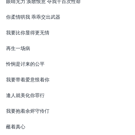
眼睛无力 涣散恨意 夺我千百次性命
你柔情哄我 乖乖交出武器
我要比你显得更无情
再生一场病
怜悯是讨来的公平
我要带着爱意恨着你
逢人就美化你罪行
我要抱着余烬守伶仃
蘸着真心