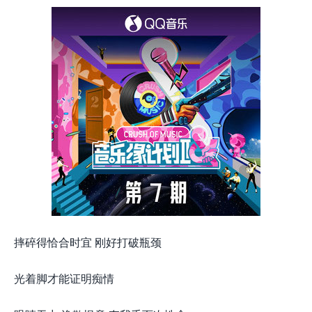
摔碎得恰合时宜 刚好打破瓶颈
光着脚才能证明痴情