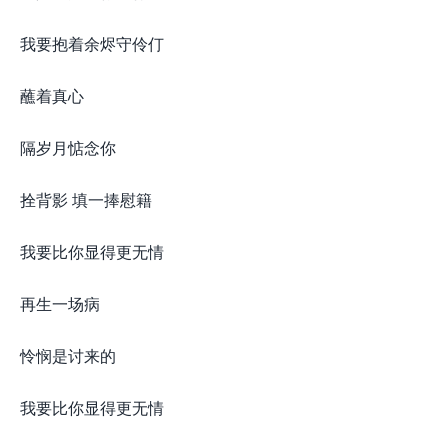
我要抱着余烬守伶仃
蘸着真心
隔岁月惦念你
拴背影 填一捧慰籍
我要比你显得更无情
再生一场病
怜悯是讨来的
我要比你显得更无情