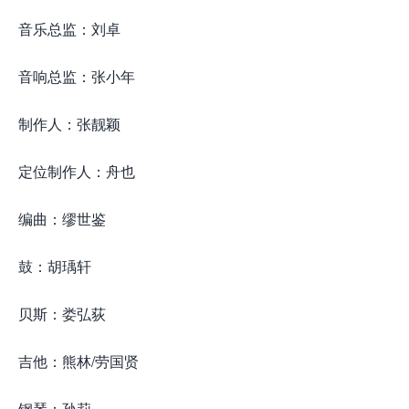
音乐总监：刘卓
音响总监：张小年
制作人：张靓颖
定位制作人：舟也
编曲：缪世鉴
鼓：胡瑀轩
贝斯：娄弘荻
吉他：熊林/劳国贤
钢琴：孙莉