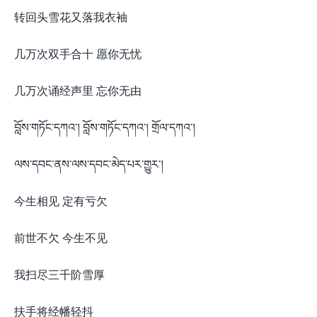
转回头雪花又落我衣袖
几万次双手合十 愿你无忧
几万次诵经声里 忘你无由​
བློས་གཏོང་དཀའ་། བློས་གཏོང་དཀའ་། གྲོལ་དཀའ་།
ལས་དབང་ནས་ལས་དབང་མེད་པར་གྱུར་།
今生相见 定有亏欠
前世不欠 今生不见
我扫尽三千阶雪厚
扶手将经幡轻抖