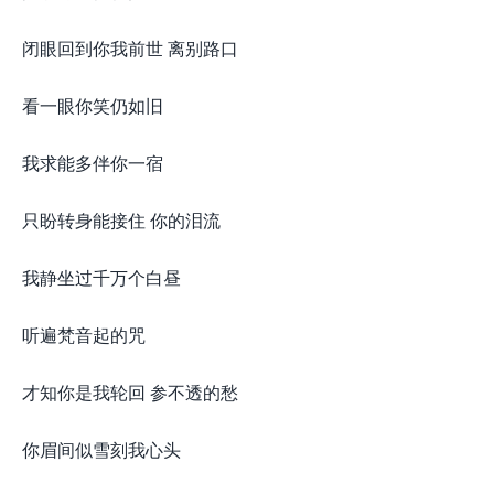
闭眼回到你我前世 离别路口​
看一眼你笑仍如旧
我求能多伴你一宿
只盼转身能接住 你的泪流
我静坐过千万个白昼
听遍梵音起的咒
才知你是我轮回 参不透的愁
你眉间似雪刻我心头