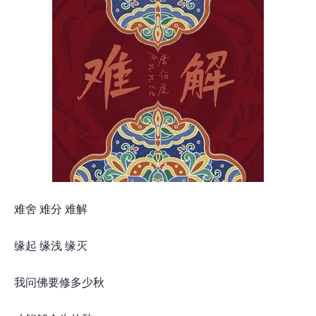
难舍 难分 难解
缘起 缘浅 缘灭
我问佛要修​多少秋