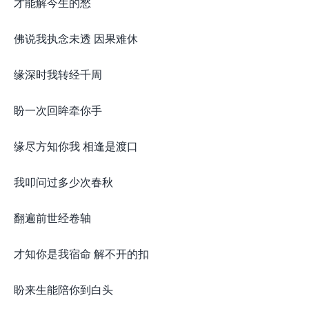
才能解今生的愁​
佛说我执念未透 因果难休​
缘深时我转经千周​
盼一次回眸牵你手​
缘尽方知你我 相逢是渡口
我叩问过多少次春秋​
翻遍前世经卷轴​
才知你是我宿命 解不开的扣​
盼来生能陪你到白头​