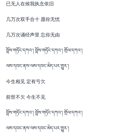
已无人在候我执念依旧
几万次双手合十 愿你无忧
几万次诵经声里 忘你无由​
བློས་གཏོང་དཀའ་། བློས་གཏོང་དཀའ་། གྲོལ་དཀའ་།
ལས་དབང་ནས་ལས་དབང་མེད་པར་གྱུར་།
今生相见 定有亏欠
前世不欠 今生不见
བློས་གཏོང་དཀའ་། བློས་གཏོང་དཀའ་། གྲོལ་དཀའ་།
ལས་དབང་ནས་ལས་དབང་མེད་པར་གྱུར་།