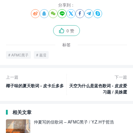
分享到：








0 赞

标签
AFMC黑子
嘉滢
上一篇
下一篇
椰子味的夏天歌词 - 皮卡丘多多
天空为什么是蓝色歌词 - 皮皮爱
习题 / 吴姝霆
相关文章
仲夏写的信歌词 – AFMC黑子 / Y.Z.H于哲浩