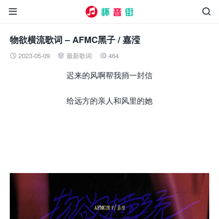


物欲横流歌词 – AFMC黑子 / 嘉滢
2023-05-09
最新歌词
464



迟来的风啊帮我捎一封信
给远方的亲人和风里的她