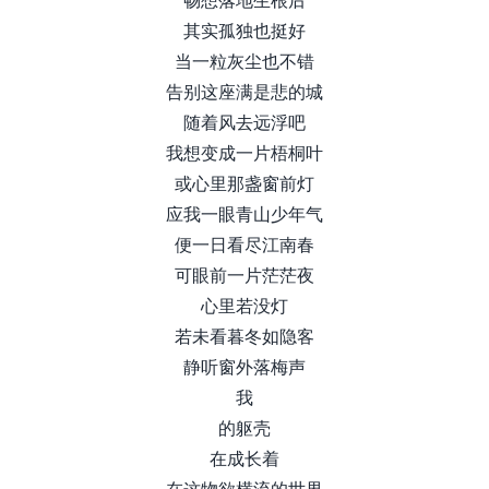
其实孤独也挺好
当一粒灰尘也不错
告别这座满是悲的城
随着风去远浮吧
我想变成一片梧桐叶
或心里那盏窗前灯
应我一眼青山少年气
便一日看尽江南春
可眼前一片茫茫夜
心里若没灯
若未看暮冬如隐客
静听窗外落梅声
我
的躯壳
在成长着
在这物欲横流的世界