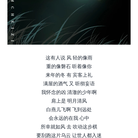
这有人说 风 轻的像雨
重的像磐石 听着像你
来年的冬 有 宾客上礼
满屋的酒气 又 听彻妄语
我怀念的凶 清澈的少年啊
肩上是 明月清风
白燕儿飞啊 飞到远处
会永远的在我 心中
所幸就如风 去 吹动这步棋
要刮跑这片乌云 让世人都入迷