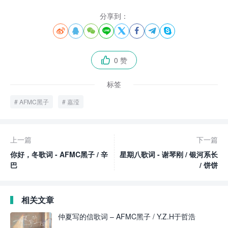
分享到：








0 赞

标签
AFMC黑子
嘉滢
上一篇
下一篇
你好，冬歌词 - AFMC黑子 / 辛
星期八歌词 - 谢琴刚 / 银河系长
巴
/ 饼饼
相关文章
仲夏写的信歌词 – AFMC黑子 / Y.Z.H于哲浩