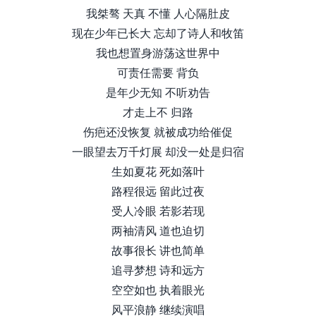
我桀骜 天真 不懂 人心隔肚皮
现在少年已长大 忘却了诗人和牧笛
我也想置身游荡这世界中
可责任需要 背负
是年少无知 不听劝告
才走上不 归路
伤疤还没恢复 就被成功给催促
一眼望去万千灯展 却没一处是归宿
生如夏花 死如落叶
路程很远 留此过夜
受人冷眼 若影若现
两袖清风 道也迫切
故事很长 讲也简单
追寻梦想 诗和远方
空空如也 执着眼光
风平浪静 继续演唱