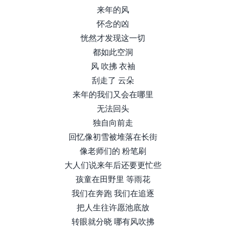
来年的风
怀念的凶
恍然才发现这一切
都如此空洞
风 吹拂 衣袖
刮走了 云朵
来年的我们又会在哪里
无法回头
独自向前走
回忆像初雪被堆落在长街
像老师们的 粉笔刷
大人们说来年后还要更忙些
孩童在田野里 等雨花
我们在奔跑 我们在追逐
把人生往许愿池底放
转眼就分晓 哪有风吹拂