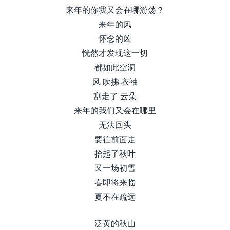
来年的你我又会在哪游荡？
来年的风
怀念的凶
恍然才发现这一切
都如此空洞
风 吹拂 衣袖
刮走了 云朵
来年的我们又会在哪里
无法回头
要往前面走
拾起了秋叶
又一场初雪
春即将来临
夏不在疏远
泛黄的秋山