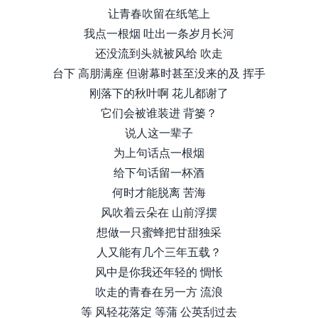
让青春吹留在纸笔上
我点一根烟 吐出一条岁月长河
还没流到头就被风给 吹走
台下 高朋满座 但谢幕时甚至没来的及 挥手
刚落下的秋叶啊 花儿都谢了
它们会被谁装进 背篓？
说人这一辈子
为上句话点一根烟
给下句话留一杯酒
何时才能脱离 苦海
风吹着云朵在 山前浮摆
想做一只蜜蜂把甘甜独采
人又能有几个三年五载？
风中是你我还年轻的 惆怅
吹走的青春在另一方 流浪
等 风轻花落定 等蒲 公英刮过去