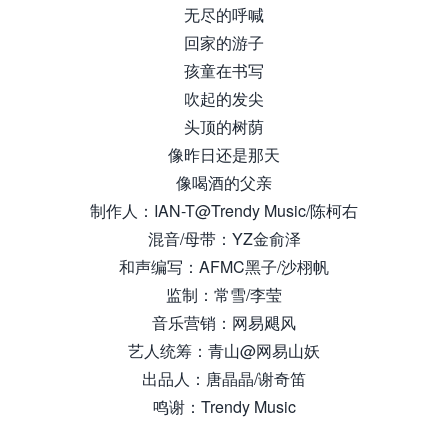
无尽的呼喊
回家的游子
孩童在书写
吹起的发尖
头顶的树荫
像昨日还是那天
像喝酒的父亲
制作人：IAN-T@Trendy Music/陈柯右
混音/母带：YZ金俞泽
和声编写：AFMC黑子/沙栩帆
监制：常雪/李莹
音乐营销：网易飓风
艺人统筹：青山@网易山妖
出品人：唐晶晶/谢奇笛
鸣谢：Trendy Music