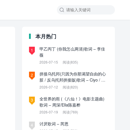

本月热门
甲乙丙丁 (你我怎么两清)歌词 – 李佳
1
薇
2026-07-15
阅读(835)
拼接乌托邦(只因为你那渴望自由的心
2
脏 / 反乌托邦拼接版)歌词 – Ciyo / 见
过夏天P / 乌托邦P
2026-07-12
阅读(820)
全世界的雨 (《八仙！》电影主题曲)
3
歌词 – 周深/Ella陈嘉桦
2026-07-19
阅读(769)
讨厌歌词 – 芮恩
4