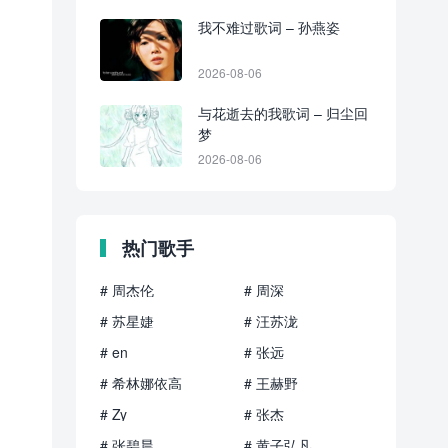
我不难过歌词 – 孙燕姿
2026-08-06
与花逝去的我歌词 – 归尘回
梦
2026-08-06
热门歌手
# 周杰伦
# 周深
# 苏星婕
# 汪苏泷
# en
# 张远
# 希林娜依高
# 王赫野
# Zy
# 张杰
# 张碧晨
# 黄子弘凡