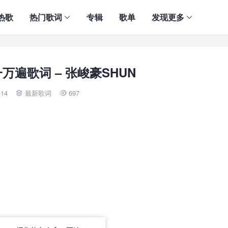
热歌
热门歌词
专辑
歌单
发现更多
万遍歌词 – 张峻豪SHUN
-14
最新歌词
697

