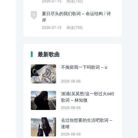
2026-07-15
阅读(732)
夏日尽头的我们歌词 – 命运结构 / 诗
5
岸
2026-07-15
阅读(709)
最新歌曲
不挽留我一下吗歌词 – u
2026-08-06
汹涌(吴莫愁/这一秒过火ost)
歌词 – 林知微
2026-08-06
去过你想要的生活吧歌词 –
迷绪
2026-08-06