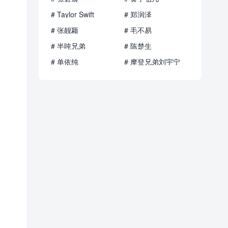
# Taylor Swift
# 郑润泽
# 张靓颖
# 毛不易
# 半吨兄弟
# 陈楚生
# 单依纯
# 摩登兄弟刘宇宁