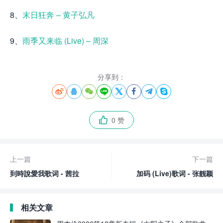
8、
末日狂奔 – 黄子弘凡
9、
雨季又来临 (Live) – 周深
分享到：








0 赞

上一篇
下一篇
到時說愛我歌词 - 茜拉
加码 (Live)歌词 - 张靓颖
相关文章