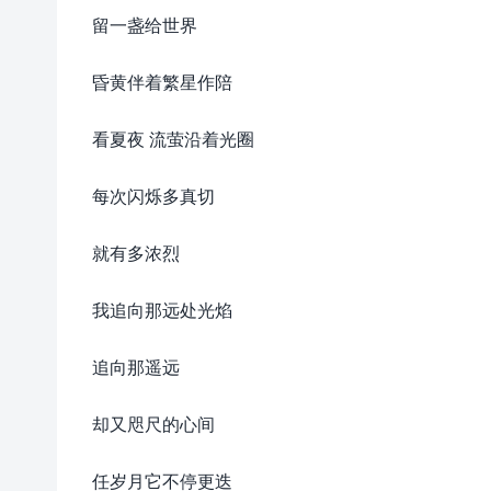
留一盏给世界
昏黄伴着繁星作陪
看夏夜 流萤沿着光圈
每次闪烁多真切
就有多浓烈
我追向那远处光焰
追向那遥远
却又咫尺的心间
任岁月它不停更迭