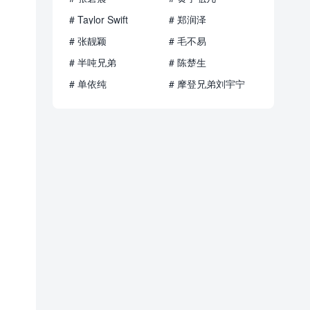
# Taylor Swift
# 郑润泽
# 张靓颖
# 毛不易
# 半吨兄弟
# 陈楚生
# 单依纯
# 摩登兄弟刘宇宁