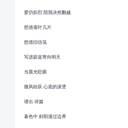
爱仍炽烈 陪我决然翻越
想借落叶几片
想借旧信笺
写进蔚蓝寄向明天
当晨光眨眼
微风轻跃 心底的滚烫
谱出 诗篇
暮色中 斜阳漫过边界