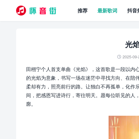
推荐
最新歌词
抖音
光焰
2025-09-

田栩宁个人首支单曲《光焰》，这首歌是一段以内
的光焰为意象，书写一场在迷茫中寻找方向、在陪
柔却有力，照亮前行的路。让独白不再孤单，化作
间，把感恩写进诗行，寄往明天。愿每位听见的人
廓。