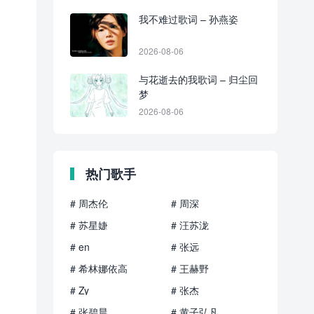
我不难过歌词 – 孙燕姿
2026-08-06
与花逝去的我歌词 – 归尘回
梦
2026-08-06
热门歌手
# 周杰伦
# 周深
# 苏星婕
# 汪苏泷
# en
# 张远
# 希林娜依高
# 王赫野
# Zy
# 张杰
# 张碧晨
# 黄子弘凡