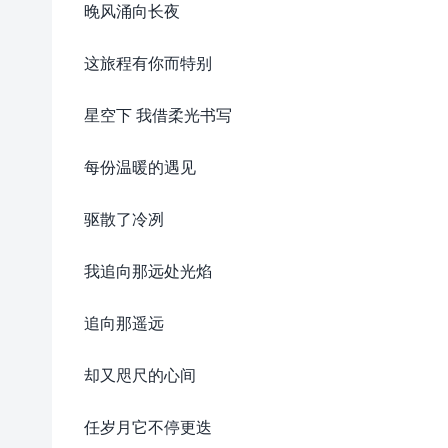
晚风涌向长夜
这旅程有你而特别
星空下 我借柔光书写
每份温暖的遇见
驱散了冷冽
我追向那远处光焰
追向那遥远
却又咫尺的心间
任岁月它不停更迭