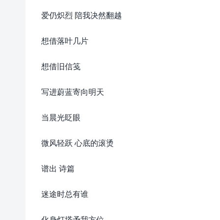
爱仍炽烈 陪我决然翻越
想借落叶几片
想借旧信笺
写进蔚蓝寄向明天
当晨光眨眼
微风轻跃 心底的滚烫
谱出 诗篇
迷途时总有谁
化身灯塔予我方位