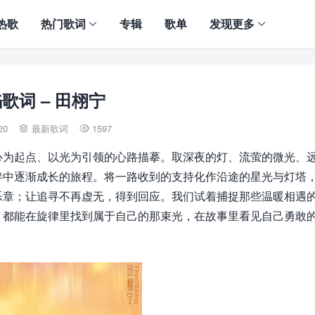
热歌
热门歌词
专辑
歌单
发现更多
歌词 – 田栩宁
20
最新歌词
1597


心为起点、以光为引领的心路描摹。取深夜的灯、流萤的微光、
伴中逐渐成长的旅程。将一路收到的支持化作沿途的星光与灯塔
乐章；让追寻不再虚无，得到回应。我们试着捕捉那些温暖相遇
，都能在旋律里找到属于自己的那束光，在故事里看见自己勇敢