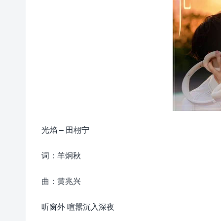
光焰 – 田栩宁
词：羊炯秋
曲：黄兆兴
听窗外 喧嚣沉入深夜