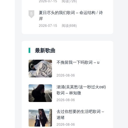
2026-07-15
阅读(726)
夏日尽头的我们歌词 – 命运结构 / 诗
5
岸
2026-07-15
阅读(698)
最新歌曲
不挽留我一下吗歌词 – u
2026-08-06
汹涌(吴莫愁/这一秒过火ost)
歌词 – 林知微
2026-08-06
去过你想要的生活吧歌词 –
迷绪
2026-08-06