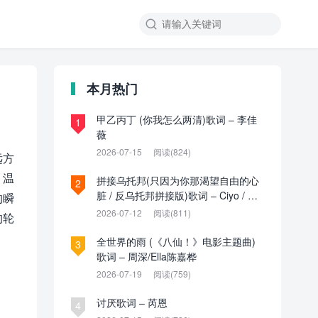

本月热门
甲乙丙丁 (你我怎么两清)歌词 – 李佳
1
薇
2026-07-15
阅读(824)
远方
，温
拼接乌托邦(只因为你那渴望自由的心
2
脏 / 反乌托邦拼接版)歌词 – Ciyo / 见
的瞬
过夏天P / 乌托邦P
2026-07-12
阅读(811)
的轮
全世界的雨 (《八仙！》电影主题曲)
3
歌词 – 周深/Ella陈嘉桦
2026-07-19
阅读(759)
讨厌歌词 – 芮恩
4