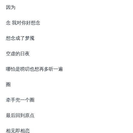
因为
念 我对你好想念
想念成了梦魇
空虚的日夜
哪怕是唠叨也想再多听一遍
圈
牵手兜一个圈
最后回到原点
相见即相恋