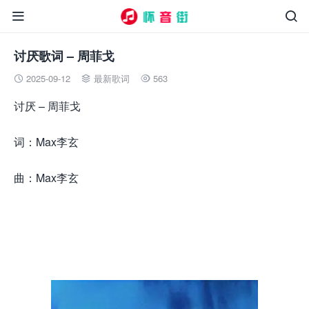


讨厌歌词 – 周菲戈
2025-09-12
最新歌词
563



讨厌 – 周菲戈
词：Max李玄
曲：Max李玄