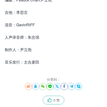
吉他：李思言
混音：GavinRiFF
人声录音师：朱忠强
制作人：尹立尧
音乐发行：太合麦田
分享到：








0 赞
