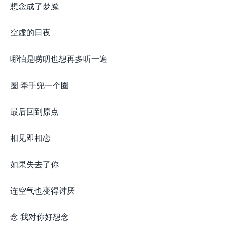
想念成了梦魇
空虚的日夜
哪怕是唠叨也想再多听一遍
圈 牵手兜一个圈
最后回到原点
相见即相恋
如果失去了你
连空气也变得讨厌
念 我对你好想念