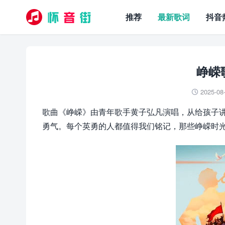
推荐
最新歌词
抖音
峥嵘
2025-08

歌曲《峥嵘》由青年歌手黄子弘凡演唱，从给孩子
勇气。每个英勇的人都值得我们铭记，那些峥嵘时