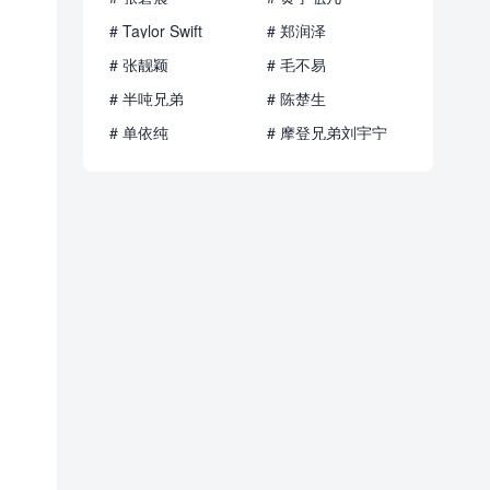
# Taylor Swift
# 郑润泽
# 张靓颖
# 毛不易
# 半吨兄弟
# 陈楚生
# 单依纯
# 摩登兄弟刘宇宁