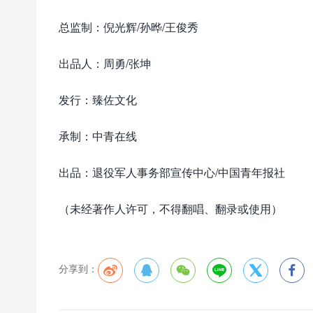
总监制：倪光辉/孙晔/王俊秀
出品人：周勇/张坤
发行：臻佐文化
承制：中青在线
出品：退役军人事务部宣传中心/中国青年报社
（未经著作人许可，不得翻唱、翻录或使用）
分享到：





