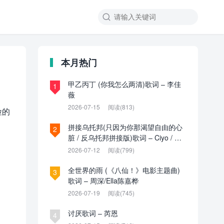

本月热门
甲乙丙丁 (你我怎么两清)歌词 – 李佳
1
薇
2026-07-15
阅读(813)
险的
拼接乌托邦(只因为你那渴望自由的心
2
脏 / 反乌托邦拼接版)歌词 – Ciyo / 见
过夏天P / 乌托邦P
2026-07-12
阅读(799)
全世界的雨 (《八仙！》电影主题曲)
3
歌词 – 周深/Ella陈嘉桦
2026-07-19
阅读(745)
讨厌歌词 – 芮恩
4