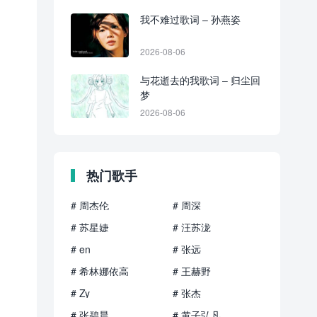
我不难过歌词 – 孙燕姿
2026-08-06
与花逝去的我歌词 – 归尘回
梦
2026-08-06
热门歌手
# 周杰伦
# 周深
# 苏星婕
# 汪苏泷
# en
# 张远
# 希林娜依高
# 王赫野
# Zy
# 张杰
# 张碧晨
# 黄子弘凡