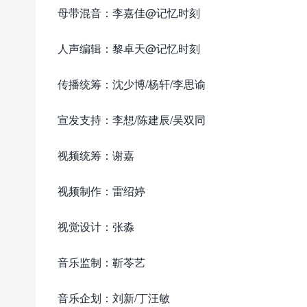
母带混音：李嘉佳@记忆时刻
人声编辑：黎卓天@记忆时刻
传播统筹：沈少博/杨轩/李思谕
宣发支持：李想/陈建辰/吴双同
视频统筹：谢嘉
视频制作：雷绍婷
视觉设计：张淼
音乐监制：靳苓艺
音乐企划：刘新/丁汪敏