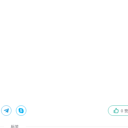


0 

标签