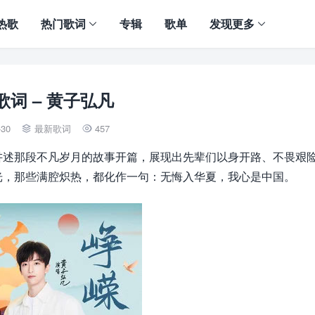
热歌
热门歌词
专辑
歌单
发现更多
歌词 – 黄子弘凡
-30
最新歌词
457


讲述那段不凡岁月的故事开篇，展现出先辈们以身开路、不畏艰
光，那些满腔炽热，都化作一句：无悔入华夏，我心是中国。