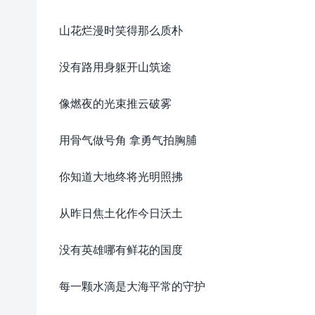
山花烂漫时笑得那么质朴
没有路用身躯开山筑途
像燃夜的光束推云破雾
用骨气做号角 拿勇气拍胸脯
你知道大地终将光明照拂
从昨日焦土化作今日沃土
没有英雄哪有鲜花的国度
每一颗水滴是大海平常的守护