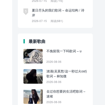
2026-07-15
阅读(716)
夏日尽头的我们歌词 – 命运结构 / 诗
5
岸
2026-07-15
阅读(681)
最新歌曲
不挽留我一下吗歌词 – u
2026-08-06
汹涌(吴莫愁/这一秒过火ost)
歌词 – 林知微
2026-08-06
去过你想要的生活吧歌词 –
迷绪
2026-08-06