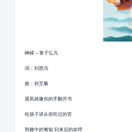
峥嵘 – 黄子弘凡
词：刘恩汛
曲：孙艾藜
晨风就像你的手翻开书
给孩子讲从前吃过的苦
荆棘中的匍匐 归来后的欢呼