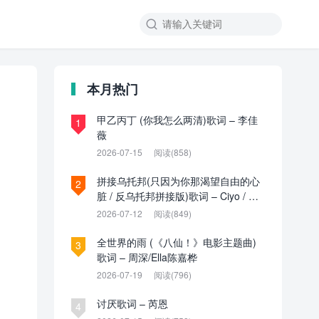

本月热门
甲乙丙丁 (你我怎么两清)歌词 – 李佳
1
薇
2026-07-15
阅读(858)
拼接乌托邦(只因为你那渴望自由的心
2
脏 / 反乌托邦拼接版)歌词 – Ciyo / 见
过夏天P / 乌托邦P
2026-07-12
阅读(849)
全世界的雨 (《八仙！》电影主题曲)
3
歌词 – 周深/Ella陈嘉桦
2026-07-19
阅读(796)
讨厌歌词 – 芮恩
4