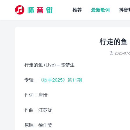
推荐
最新歌词
抖音
行走的鱼 (
2025-07-

行走的鱼 (Live) – 陈楚生
专辑：
《歌手2025》第11期
作词：唐恬
作曲：汪苏泷
原唱：徐佳莹