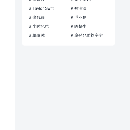
# Taylor Swift
# 郑润泽
# 张靓颖
# 毛不易
# 半吨兄弟
# 陈楚生
# 单依纯
# 摩登兄弟刘宇宁