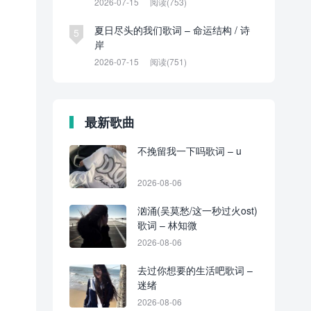
2026-07-15
阅读(753)
夏日尽头的我们歌词 – 命运结构 / 诗
5
岸
2026-07-15
阅读(751)
最新歌曲
不挽留我一下吗歌词 – u
2026-08-06
汹涌(吴莫愁/这一秒过火ost)
歌词 – 林知微
2026-08-06
去过你想要的生活吧歌词 –
迷绪
2026-08-06