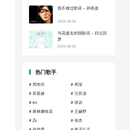
我不难过歌词 – 孙燕姿
2026-08-06
与花逝去的我歌词 – 归尘回
梦
2026-08-06
热门歌手
# 周杰伦
# 周深
# 苏星婕
# 汪苏泷
# en
# 张远
# 希林娜依高
# 王赫野
# Zy
# 张杰
# 张碧晨
# 黄子弘凡