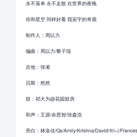
永不落单 永不走散 在世界的夜晚
你和星空 同样好看 我宙宇的奇观
制作人：周以力
编曲：周以力/黎子琨
吉他：张凇
贝斯：然然
鼓：祁大为@花园鼓房
和声：王源/余恩智/张森浩
旁白：林洛佳/Qs/Amily/Krishna/David/하니/France