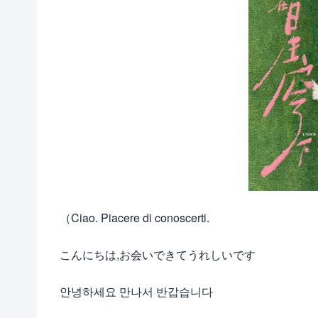
（Ciao. Piacere di conoscerti.
こんにちは,お会いできてうれしいです
안녕하세요 만나서 반갑습니다