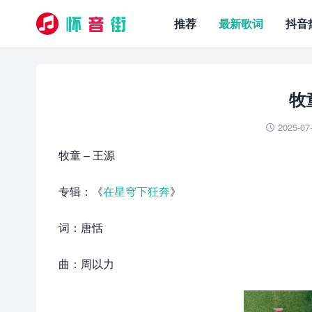
推荐
最新歌词
抖音
牧
2025-07

牧童 – 王源
专辑：《
在星穹下狂奔
》
词：唐恬
曲：周以力