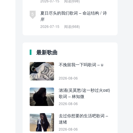
2026-07-15
阅读(698)
夏日尽头的我们歌词 – 命运结构 / 诗
5
岸
2026-07-15
阅读(668)
最新歌曲
不挽留我一下吗歌词 – u
2026-08-06
汹涌(吴莫愁/这一秒过火ost)
歌词 – 林知微
2026-08-06
去过你想要的生活吧歌词 –
迷绪
2026-08-06