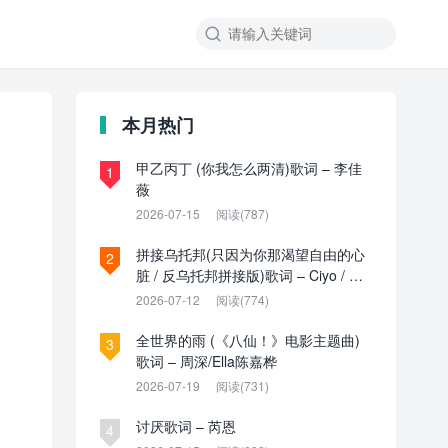

本月热门
甲乙丙丁 (你我怎么两清)歌词 – 李佳
1
薇
2026-07-15
阅读(787)
拼接乌托邦(只因为你那渴望自由的心
2
脏 / 反乌托邦拼接版)歌词 – Ciyo / 见
过夏天P / 乌托邦P
2026-07-12
阅读(774)
全世界的雨 (《八仙！》电影主题曲)
3
歌词 – 周深/Ella陈嘉桦
2026-07-19
阅读(731)
讨厌歌词 – 芮恩
4