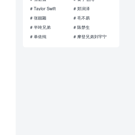
# Taylor Swift
# 郑润泽
# 张靓颖
# 毛不易
# 半吨兄弟
# 陈楚生
# 单依纯
# 摩登兄弟刘宇宁