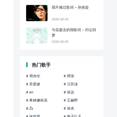
我不难过歌词 – 孙燕姿
2026-08-06
与花逝去的我歌词 – 归尘回
梦
2026-08-06
热门歌手
# 周杰伦
# 周深
# 苏星婕
# 汪苏泷
# en
# 张远
# 希林娜依高
# 王赫野
# Zy
# 张杰
# 张碧晨
# 黄子弘凡