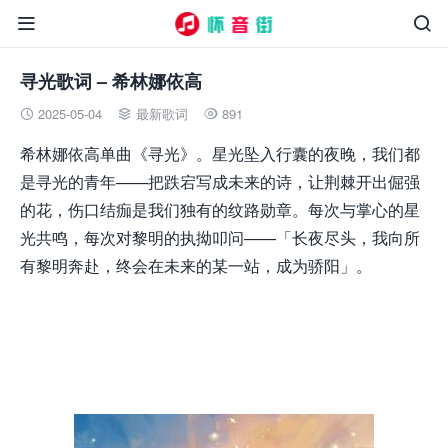


寻光歌词 – 希林娜依高
2025-05-04
最新歌词
891



希林娜依高单曲《寻光》。星光坠入行囊的夜晚，我们都
是寻光的青年——把跌宕写成未来的诗，让荆棘开出倔强
的花，伤口结痂是我们独有的纹路勋章。每次与掌心的星
光共鸣，每次对黎明的执拗叩问——「长夜尽头，我向所
有黎明奔赴，终会在未来的某一站，成为骄阳」。