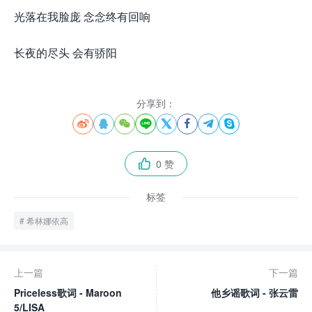
光落在我脸庞 念念终有回响
长夜的尽头 会有骄阳
分享到：








0 赞

标签
希林娜依高
上一篇
下一篇
Priceless歌词 - Maroon
他乡谣歌词 - 张云雷
5/LISA