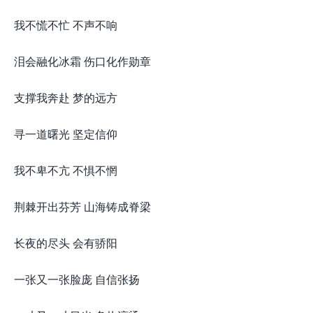
我不慌不忙 不声不响
泪会融化冰霜 伤口化作勋章
支撑我奔赴 梦的远方
寻一道曙光 坚定信仰
我不卑不亢 不惧不惘
荆棘开出芬芳 山海铸成脊梁
长夜的尽头 会有骄阳
一张又一张脸庞 自信张扬