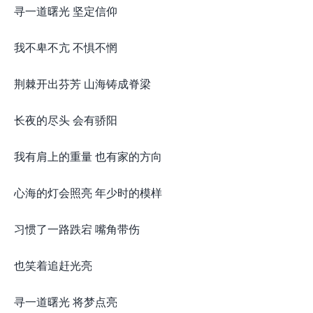
寻一道曙光 坚定信仰
我不卑不亢 不惧不惘
荆棘开出芬芳 山海铸成脊梁
长夜的尽头 会有骄阳
我有肩上的重量 也有家的方向
心海的灯会照亮 年少时的模样
习惯了一路跌宕 嘴角带伤
也笑着追赶光亮
寻一道曙光 将梦点亮