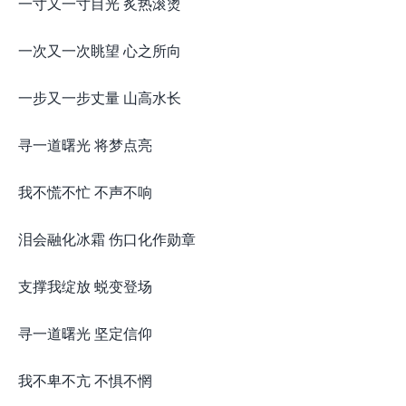
一寸又一寸目光 炙热滚烫
一次又一次眺望 心之所向
一步又一步丈量 山高水长
寻一道曙光 将梦点亮
我不慌不忙 不声不响
泪会融化冰霜 伤口化作勋章
支撑我绽放 蜕变登场
寻一道曙光 坚定信仰
我不卑不亢 不惧不惘