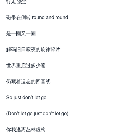
行走 漫游
磁带在倒转 round and round
是一圈又一圈
解码旧日寂夜的旋律碎片
世界重启过多少遍
仍藏着遗忘的回音线
So just don’t let go
(Don’t let go just don’t let go)
你我逃离丛林虚构