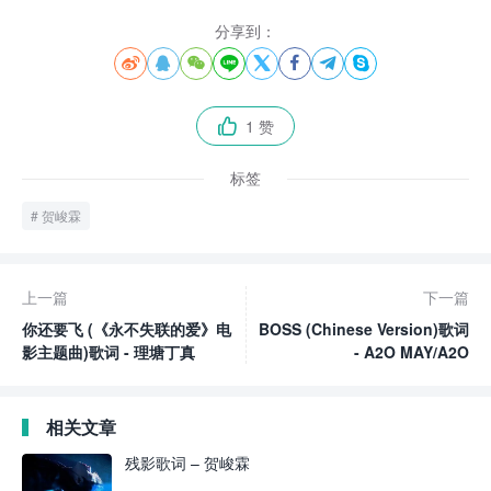
分享到：








1 赞

标签
贺峻霖
上一篇
下一篇
你还要飞 (《永不失联的爱》电
BOSS (Chinese Version)歌词
影主题曲)歌词 - 理塘丁真
- A2O MAY/A2O
相关文章
残影歌词 – 贺峻霖