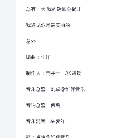
总有一天 我的谜底会揭开
我遇见你是最美丽的
意外
编曲：弋洋
制作人：荒井十一/张碧晨
音乐总监：刘卓@维伴音乐
音响总监：何飚
音乐混音：林梦洋
鼓：卢炜@维伴音乐