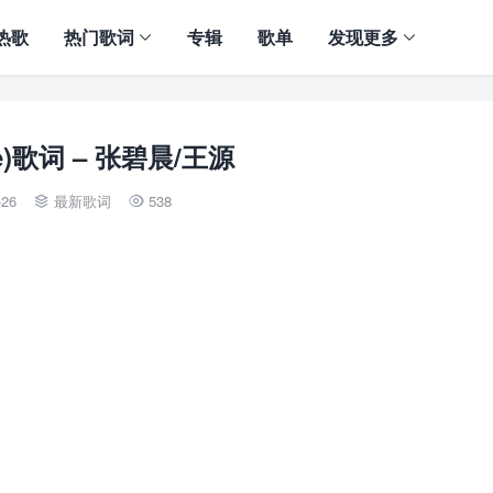
热歌
热门歌词
专辑
歌单
发现更多
ve)歌词 – 张碧晨/王源
-26
最新歌词
538

