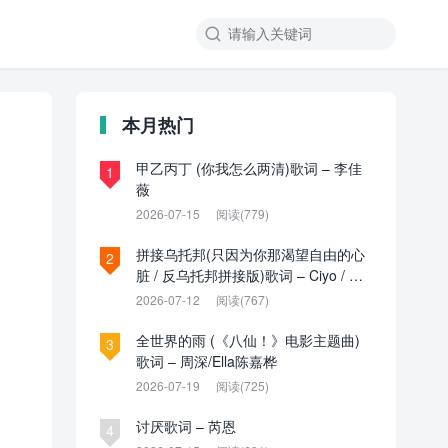

本月热门
甲乙丙丁 (你我怎么两清)歌词 – 李佳
1
薇
2026-07-15
阅读(779)
拼接乌托邦(只因为你那渴望自由的心
2
脏 / 反乌托邦拼接版)歌词 – Ciyo / 见
过夏天P / 乌托邦P
2026-07-12
阅读(767)
全世界的雨 (《八仙！》电影主题曲)
3
歌词 – 周深/Ella陈嘉桦
2026-07-19
阅读(725)
讨厌歌词 – 芮恩
4