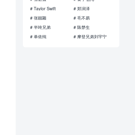
# Taylor Swift
# 郑润泽
# 张靓颖
# 毛不易
# 半吨兄弟
# 陈楚生
# 单依纯
# 摩登兄弟刘宇宁