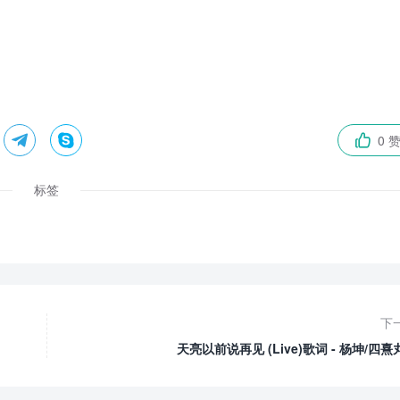


0 

标签
下
天亮以前说再见 (Live)歌词 - 杨坤/四熹