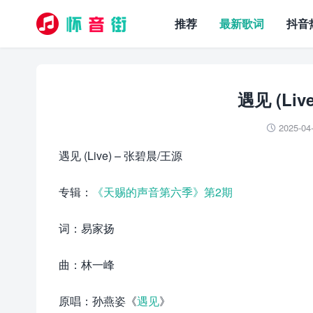
推荐
最新歌词
抖音
遇见 (Li
2025-04

遇见 (Live) – 张碧晨/王源
专辑：
《天赐的声音第六季》第2期
词：易家扬
曲：林一峰
原唱：孙燕姿《
遇见
》