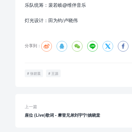
乐队统筹：裴若岐@维伴音乐
灯光设计：田为钧/卢晓伟
分享到：






张碧晨
王源
上一篇
座位 (Live)歌词 - 摩登兄弟刘宇宁/姚晓棠