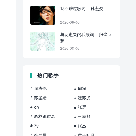
我不难过歌词 – 孙燕姿
2026-08-06
与花逝去的我歌词 – 归尘回
梦
2026-08-06
热门歌手
# 周杰伦
# 周深
# 苏星婕
# 汪苏泷
# en
# 张远
# 希林娜依高
# 王赫野
# Zy
# 张杰
# 张碧晨
# 黄子弘凡