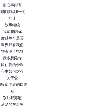
把心事邮寄
我该默写哪一句
能让
故事继续
我多想陪你
度过每个晨昏
世界只有我们
钟表没了指针
我多想陪你
留住爱的余温
心事如何封存
关于爱
闪躲却由衷的口吻
别
别让我苏醒
从梦的灰烬里