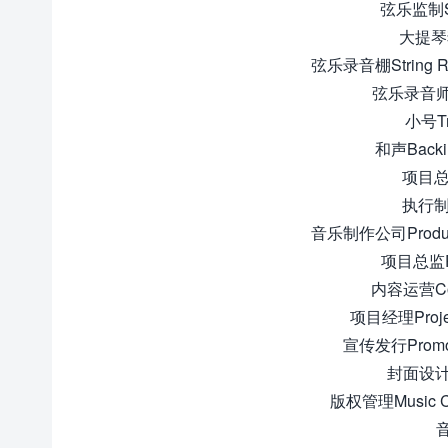
弦乐监制St
大提琴独
弦乐录音棚String R
弦乐录音师St
小号Tr
和声Back
项目总
执行制
音乐制作公司Produ
项目总监Pr
内容运营Con
项目经理Proje
宣传发行Promoti
封面设计C
版权管理Music C