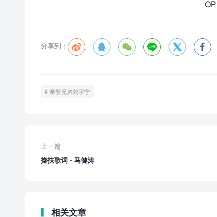
O
分享到：






摩登兄弟刘宇宁
上一篇
搀扶歌词 - 马健涛
相关文章