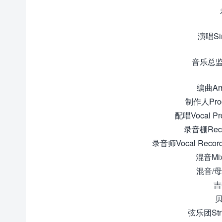
演唱Si
音乐总监Mu
编曲Ar
制作人Pro
配唱Vocal Pr
录音棚Record
录音师Vocal Record
混音Mix
混音/母带
吉
贝
弦乐团St