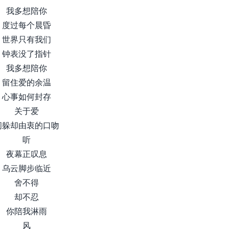
我多想陪你
度过每个晨昏
世界只有我们
钟表没了指针
我多想陪你
留住爱的余温
心事如何封存
关于爱
闪躲却由衷的口吻
听
夜幕正叹息
乌云脚步临近
舍不得
却不忍
你陪我淋雨
风