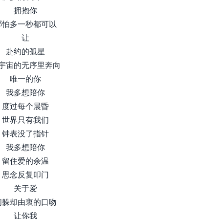
拥抱你
哪怕多一秒都可以
让
赴约的孤星
宇宙的无序里奔向
唯一的你
我多想陪你
度过每个晨昏
世界只有我们
钟表没了指针
我多想陪你
留住爱的余温
思念反复叩门
关于爱
闪躲却由衷的口吻
让你我