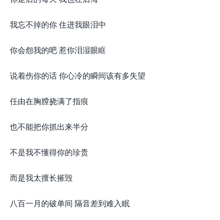
我忘不掉的你 住进我眼泪中
你会怨我的吧 惹你泪湿眼眶
说着伤你的话 你心冷的瞬间该有多失望
任由在胸膛挠满了指痕
也不能把你抓出来半分
不是我不懂得你的珍贵
而是我太擅长摧毁
八百一月的破单间 隔音差到难入眠