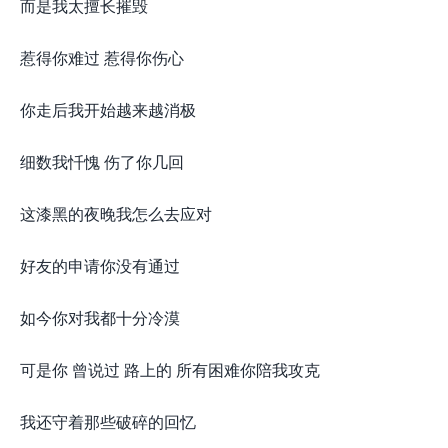
而是我太擅长摧毁
惹得你难过 惹得你伤心
你走后我开始越来越消极
细数我忏愧 伤了你几回
这漆黑的夜晚我怎么去应对
好友的申请你没有通过
如今你对我都十分冷漠
可是你 曾说过 路上的 所有困难你陪我攻克
我还守着那些破碎的回忆