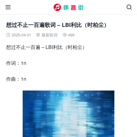


想过不止一百遍歌词 – LBI利比（时柏尘）
2025-04-01
最新歌词
499



想过不止一百遍 – LBI利比（时柏尘）
作词：1n
作曲：1n