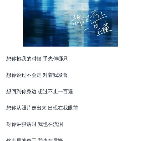
想你抱我的时候 手先伸哪只
想你说过不会走 对着我发誓
想回到你身边 想过不止一百遍
想你从照片走出来 出现在我眼前
对你讲狠话时 我也在流泪
你走后的每天 我也在后悔