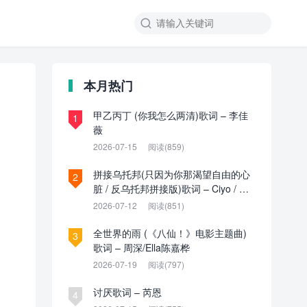

本月热门
甲乙丙丁 (你我怎么两清)歌词 – 李佳
1
薇
2026-07-15
阅读(859)
拼接乌托邦(只因为你那渴望自由的心
2
脏 / 反乌托邦拼接版)歌词 – Ciyo / 见
过夏天P / 乌托邦P
2026-07-12
阅读(851)
全世界的雨 (《八仙！》电影主题曲)
3
歌词 – 周深/Ella陈嘉桦
2026-07-19
阅读(797)
讨厌歌词 – 芮恩
4