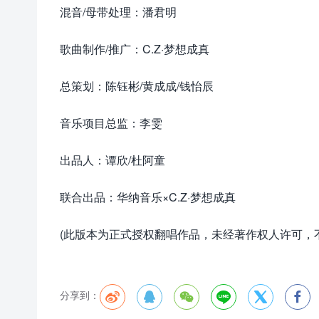
混音/母带处理：潘君明
歌曲制作/推广：C.Z·梦想成真
总策划：陈钰彬/黄成成/钱怡辰
音乐项目总监：李雯
出品人：谭欣/杜阿童
联合出品：华纳音乐×C.Z·梦想成真
(此版本为正式授权翻唱作品，未经著作权人许可，
分享到：





