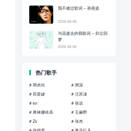
我不难过歌词 – 孙燕姿
2026-08-06
与花逝去的我歌词 – 归尘回
梦
2026-08-06
热门歌手
# 周杰伦
# 周深
# 苏星婕
# 汪苏泷
# en
# 张远
# 希林娜依高
# 王赫野
# Zy
# 张杰
# 张碧晨
# 黄子弘凡