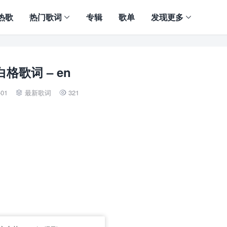
热歌
热门歌词
专辑
歌单
发现更多
格歌词 – en
-01
最新歌词
321

