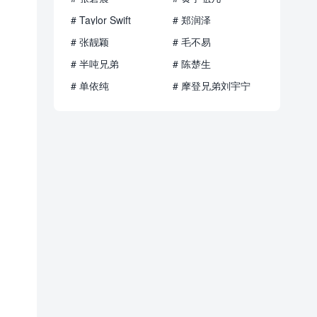
# Taylor Swift
# 郑润泽
# 张靓颖
# 毛不易
# 半吨兄弟
# 陈楚生
# 单依纯
# 摩登兄弟刘宇宁