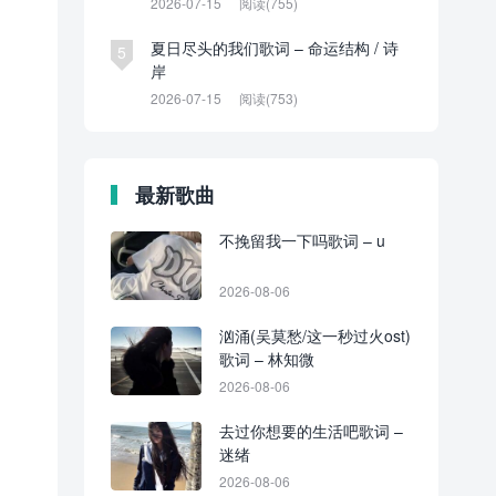
2026-07-15
阅读(755)
夏日尽头的我们歌词 – 命运结构 / 诗
5
岸
2026-07-15
阅读(753)
最新歌曲
不挽留我一下吗歌词 – u
2026-08-06
汹涌(吴莫愁/这一秒过火ost)
歌词 – 林知微
2026-08-06
去过你想要的生活吧歌词 –
迷绪
2026-08-06