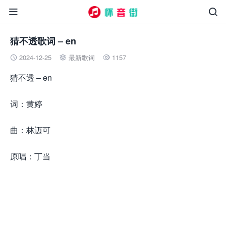


猜不透歌词 – en
2024-12-25
最新歌词
1157



猜不透 – en
词：黄婷
曲：林迈可
原唱：丁当