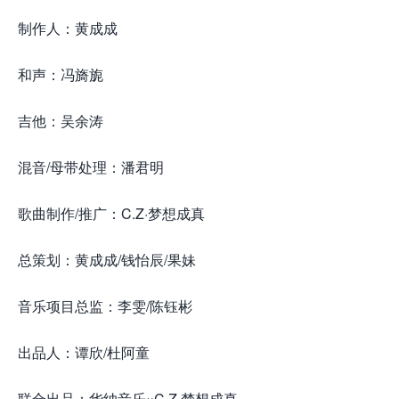
制作人：黄成成
和声：冯旖旎
吉他：吴余涛
混音/母带处理：潘君明
歌曲制作/推广：C.Z·梦想成真
总策划：黄成成/钱怡辰/果妹
音乐项目总监：李雯/陈钰彬
出品人：谭欣/杜阿童
联合出品：华纳音乐×C.Z·梦想成真