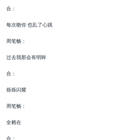
合：
每次吻你 也乱了心跳
周笔畅：
过去我那会有明眸
合：
烁烁闪耀
周笔畅：
全赖在
合：