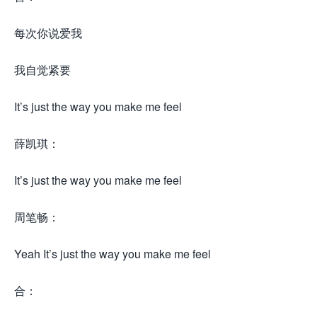
每次你说爱我
我自觉紧要
It’s just the way you make me feel
薛凯琪：
It’s just the way you make me feel
周笔畅：
Yeah It’s just the way you make me feel
合：