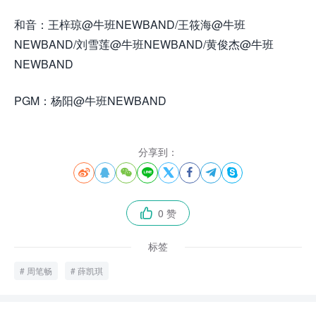
和音：王梓琼@牛班NEWBAND/王筱海@牛班
NEWBAND/刘雪莲@牛班NEWBAND/黄俊杰@牛班
NEWBAND
PGM：杨阳@牛班NEWBAND
分享到：








0 赞

标签
周笔畅
薛凯琪