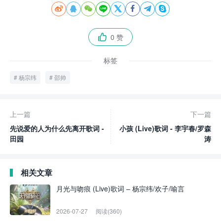








0 赞

标签
杨宗纬
邵帅
上一篇
下一篇
先说爱的人为什么先离开歌词 -
小孩 (Live)歌词 - 李宇春/罗森
田园
涛
相关文章
月光与吻痕 (Live)歌词 – 杨宗纬/欢子/喻言
2026-07-27
阅读(360)