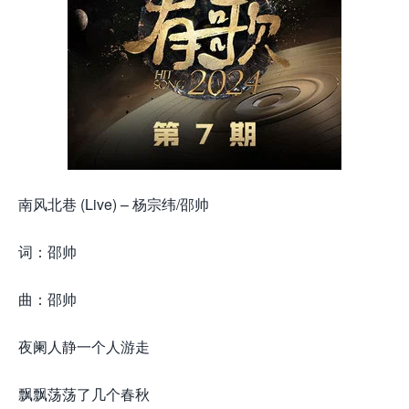
南风北巷 (Live) – 杨宗纬/邵帅
词：邵帅
曲：邵帅
夜阑人静一个人游走
飘飘荡荡了几个春秋