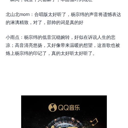
北山北morn：合唱版太好听了，杨宗纬的声音将遗憾表达
的淋漓精致，对了，邵帅的词是真的好
小雨点：杨宗纬的低音沉稳婉转，好似在诉说人生的悲
凉；高音清亮悠扬，又好像带来温暖的想望，这首歌也被
烙上杨宗纬的印记了，真的太好听太好听了。