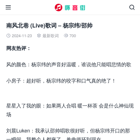


南风北巷 (Live)歌词 – 杨宗纬/邵帅
2024-11-23
最新歌词
700



网友热评：
风的颜色：杨宗纬的声音好温暖，谁说他只能唱悲情的歌
小房子：超好听，杨宗纬的咬字和口气真的绝了！
来.源怀
音.街huaiyinjie.com
星星入了我的眼：如果两人合唱 暖一杯茶 会是什么神仙现
场
刘晨Luken：我承认邵帅唱歌很好听，但杨宗纬开口的那
一瞬间，我整个人都麻了，单曲循环到现在