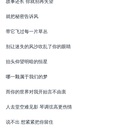
故事还长 你就别再失望
就把秘密告诉风
带它飞过每一片草丛
别让迷失的风沙吹乱了你的眼睛
抬头仰望明暗的恒星
哪一颗属于我们的梦
而你的世界对我开始言不由衷
人去堂空难见影 琴调弦高更伤情
说不出 想紧紧把你留住