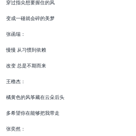
穿过指尖想要握住的风
变成一碰就会碎的美梦
张函瑞：
慢慢 从习惯到依赖
改变 总是不期而来
王橹杰：
橘黄色的风筝藏在云朵后头
多希望你在能够把我带走
张奕然：