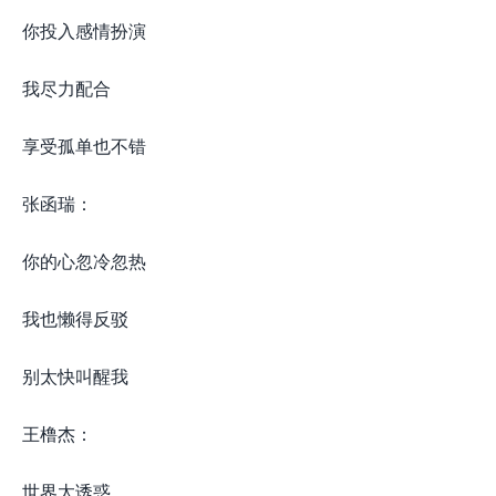
你投入感情扮演
我尽力配合
享受孤单也不错
张函瑞：
你的心忽冷忽热
我也懒得反驳
别太快叫醒我
王橹杰：
世界太诱惑