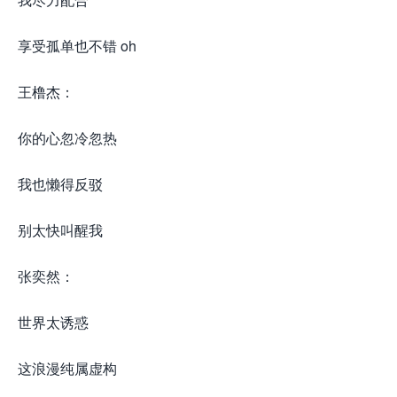
享受孤单也不错 oh
王橹杰：
你的心忽冷忽热
我也懒得反驳
别太快叫醒我
张奕然：
世界太诱惑
这浪漫纯属虚构