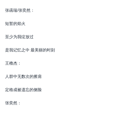
张函瑞/张奕然：
短暂的焰火
至少为我绽放过
是我记忆之中 最美丽的时刻
王橹杰：
人群中无数次的擦肩
定格成被遗忘的侧脸
张奕然：