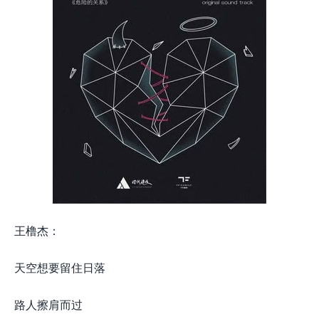
王橹杰：
天空想要留住日落
路人擦肩而过