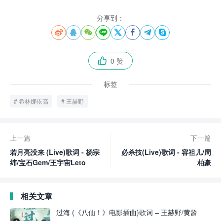
分享到：








0 赞

标签
希林娜依高
王赫野
上一篇
下一篇
若月亮没来 (Live)歌词 - 杨宗
必杀技(Live)歌词 - 容祖儿/周
纬/宝石Gem/王宇宙Leto
柏豪
相关文章
过海 (《八仙！》电影插曲)歌词 – 王赫野/黄龄