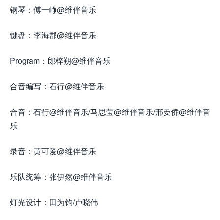
钢琴：傅一峥@维伴音乐
键盘：李海郡@维伴音乐
Program：郎梓朔@维伴音乐
合音编写：石行@维伴音乐
来源怀.音街huaiyinjie.com
合音：石行@维伴音乐/马思莹@维伴音乐/邢晏侨@维伴音
乐
录音：黄可爱@维伴音乐
乐队统筹：张伊然@维伴音乐
灯光设计：田为钧/卢晓伟