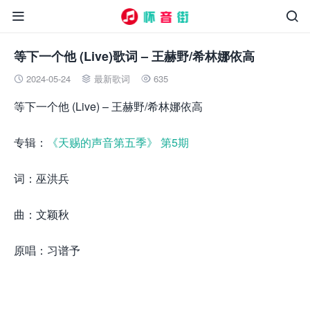


等下一个他 (Live)歌词 – 王赫野/希林娜依高
2024-05-24
最新歌词
635



等下一个他 (Live) – 王赫野/希林娜依高
专辑：
《天赐的声音第五季》 第5期
词：巫洪兵
曲：文颖秋
原唱：习谱予