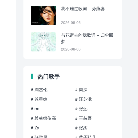
我不难过歌词 – 孙燕姿
2026-08-06
与花逝去的我歌词 – 归尘回
梦
2026-08-06
热门歌手
# 周杰伦
# 周深
# 苏星婕
# 汪苏泷
# en
# 张远
# 希林娜依高
# 王赫野
# Zy
# 张杰
# 张碧晨
# 黄子弘凡