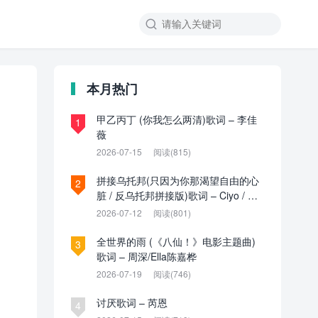

本月热门
甲乙丙丁 (你我怎么两清)歌词 – 李佳
1
薇
2026-07-15
阅读(815)
拼接乌托邦(只因为你那渴望自由的心
2
脏 / 反乌托邦拼接版)歌词 – Ciyo / 见
过夏天P / 乌托邦P
2026-07-12
阅读(801)
全世界的雨 (《八仙！》电影主题曲)
3
歌词 – 周深/Ella陈嘉桦
2026-07-19
阅读(746)
讨厌歌词 – 芮恩
4