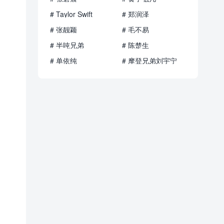
# Taylor Swift
# 郑润泽
# 张靓颖
# 毛不易
# 半吨兄弟
# 陈楚生
# 单依纯
# 摩登兄弟刘宇宁