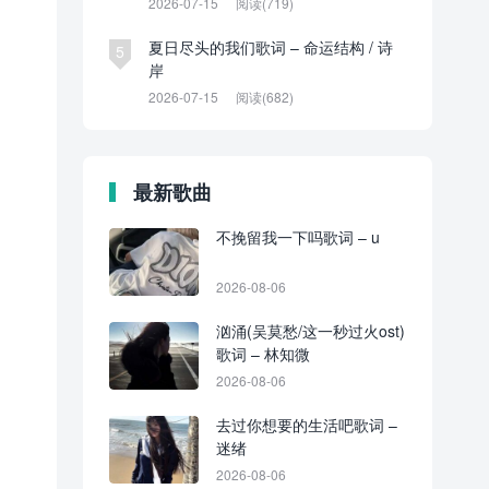
2026-07-15
阅读(719)
夏日尽头的我们歌词 – 命运结构 / 诗
5
岸
2026-07-15
阅读(682)
最新歌曲
不挽留我一下吗歌词 – u
2026-08-06
汹涌(吴莫愁/这一秒过火ost)
歌词 – 林知微
2026-08-06
去过你想要的生活吧歌词 –
迷绪
2026-08-06