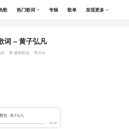
热歌
热门歌词
专辑
歌单
发现更多
歌词 – 黄子弘凡
-20
最新歌词
610

