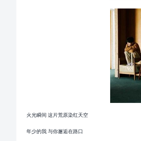
火光瞬间 这片荒原染红天空
年少的我 与你邂逅在路口