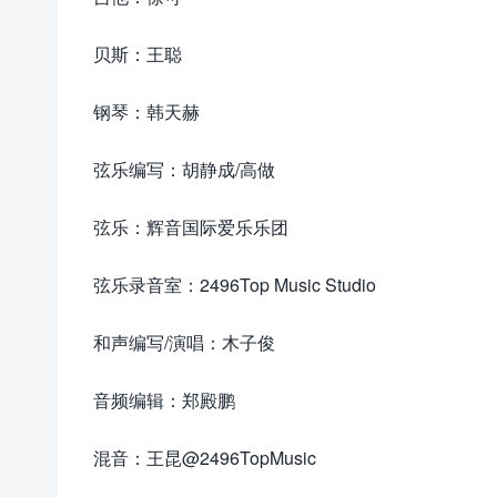
贝斯：王聪
钢琴：韩天赫
弦乐编写：胡静成/高做
弦乐：辉音国际爱乐乐团
弦乐录音室：2496Top Music Studio
和声编写/演唱：木子俊
音频编辑：郑殿鹏
来源怀.音街huaiyinjie.com
混音：王昆@2496TopMusic