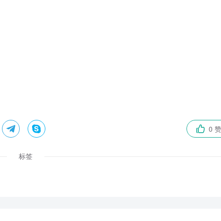


0 

标签