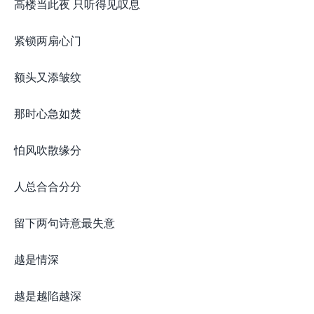
高楼当此夜 只听得见叹息
紧锁两扇心门
额头又添皱纹
那时心急如焚
怕风吹散缘分
人总合合分分
留下两句诗意最失意
越是情深
越是越陷越深