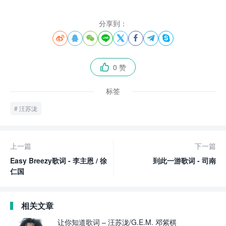
分享到：








0 赞

标签
汪苏泷
上一篇
下一篇
Easy Breezy歌词 - 李主恩 / 徐
到此一游歌词 - 司南
仁国
相关文章
让你知道歌词 – 汪苏泷/G.E.M. 邓紫棋