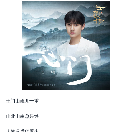
玉门山嶂几千重
山北山南总是烽
人依远戍须看火