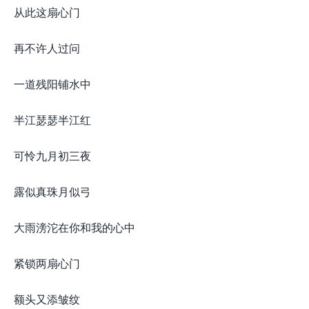
从此这扇心门
再不许人过问
一道残阳铺水中
半江瑟瑟半江红
可怜九月初三夜
露似真珠月似弓
大雨滂沱在你和我的心中
紧锁两扇心门
额头又添皱纹