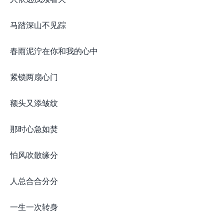
马踏深山不见踪
春雨泥泞在你和我的心中
紧锁两扇心门
额头又添皱纹
那时心急如焚
怕风吹散缘分
人总合合分分
一生一次转身