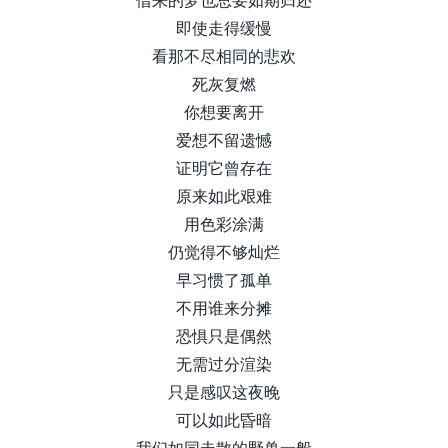
即使走得缓慢
看那不尽相同的悲欢
死灰复燃
你想要离开
爱想不留遗憾
证明它曾存在
原来如此艰难
用色彩涂满
仍觉得不够灿烂
早习惯了孤单
不用谁来分摊
恐惧只是偶然
无需过分渲染
只是感叹这夜晚
可以如此昏暗
我们如同走散的野兽一般