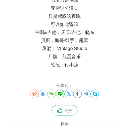
无需过分渲染
只是感叹这夜晚
可以如此昏暗
主唱&吉他：天天/吉他：晓东
贝斯：鹏哥/鼓手：露露
录混： Vintage Studio
厂牌：煎蛋音乐
经纪：付小莎
分享到：








0 赞

标签