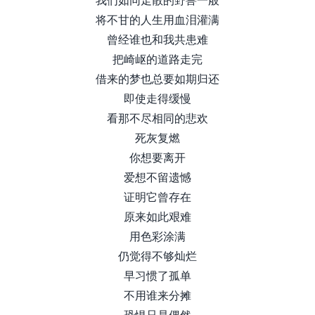
将不甘的人生用血泪灌满
曾经谁也和我共患难
把崎岖的道路走完
借来的梦也总要如期归还
即使走得缓慢
看那不尽相同的悲欢
死灰复燃
你想要离开
爱想不留遗憾
证明它曾存在
原来如此艰难
用色彩涂满
仍觉得不够灿烂
早习惯了孤单
不用谁来分摊
恐惧只是偶然