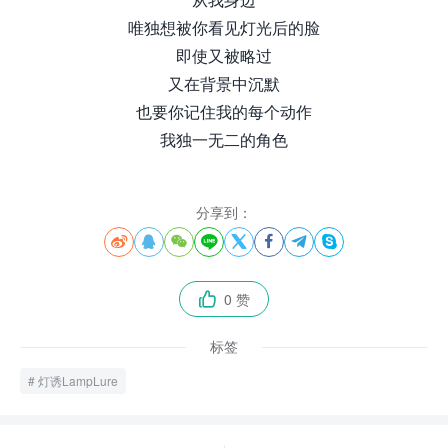
唯独想被你看见灯光后的脸
即使又被略过
又在背景中沉默
也要你记住我的每个动作
我独一无二的角色
分享到：








0 赞

标签
灯诱LampLure