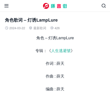


角色歌词 – 灯诱LampLure
2024-03-22
最新歌词
426



角色 – 灯诱LampLure
专辑：《
人生逃避號
》
作词 : 薛天
作曲 : 薛天
编曲 : 薛天